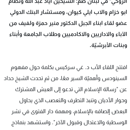
الروحي" في لبنان ضم: الشيخين اياد عبد الله ونظام
ابو خزام والاب ايلي كيوان، ومستشار البنك الدولي
عضو لقاء ابناء الجبل الدكتور منير حمزة ولفيف من
الآباء والاداريين والاكادميين وطلاب الجامعة وأبناء
وبنات الأبرشيّة.
افتتح اللقاء الأب د. غي سركيس بكلمة حول مفهوم
السينودس وأهميّة السير معًا، من ثم تحدث الشيخ حداد
عن "رسالة الإسلام التي تدعو إلى العيش المشترك
وحوار الأديان وتنبذ التطرف والتعصب الذي يحاول
البعض إلصاقه بالإسلام، ومهمة دار الفتوى في نشر
الوسطية والاعتدال وقبول الآخر". واستشهد بنماذج