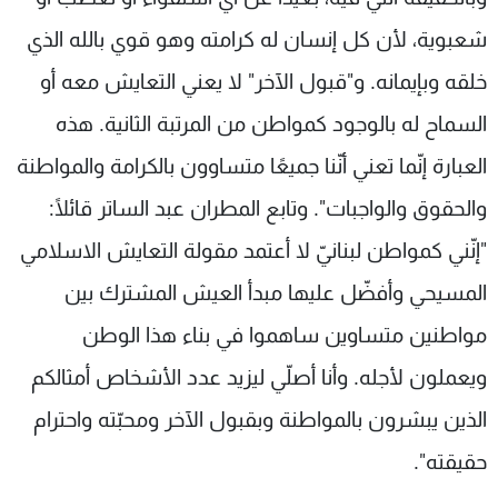
شعبوية، لأن كل إنسان له كرامته وهو قوي بالله الذي
خلقه وبإيمانه. و"قبول الآخر" لا يعني التعايش معه أو
السماح له بالوجود كمواطن من المرتبة الثانية. هذه
العبارة إنّما تعني أنّنا جميعًا متساوون بالكرامة والمواطنة
والحقوق والواجبات". وتابع المطران عبد الساتر قائلًا:
"إنّني كمواطن لبنانيّ لا أعتمد مقولة التعايش الاسلامي
المسيحي وأفضّل عليها مبدأ العيش المشترك بين
مواطنين متساوين ساهموا في بناء هذا الوطن
ويعملون لأجله. وأنا أصلّي ليزيد عدد الأشخاص أمثالكم
الذين يبشرون بالمواطنة وبقبول الآخر ومحبّته واحترام
حقيقته".