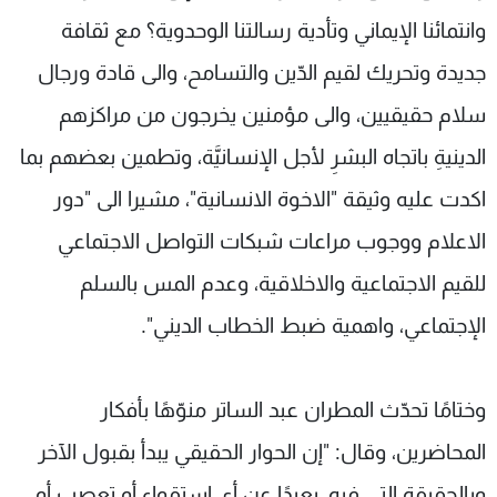
وانتمائنا الإيماني وتأدية رسالتنا الوحدوية؟ مع ثقافة
جديدة وتحريك لقيم الدّين والتسامح، والى قادة ورجال
سلام حقيقيين، والى مؤمنين يخرجون من مراكزهم
الدينيةِ باتجاه البشرِ لأجل الإنسانيَّة، وتطمين بعضهم بما
اكدت عليه وثيقة "الاخوة الانسانية"، مشيرا الى "دور
الاعلام ووجوب مراعات شبكات التواصل الاجتماعي
للقيم الاجتماعية والاخلاقية، وعدم المس بالسلم
الإجتماعي، واهمية ضبط الخطاب الديني".
وختامًا تحدّث المطران عبد الساتر منوّهًا بأفكار
المحاضرين، وقال: "إن الحوار الحقيقي يبدأ بقبول الآخر
وبالحقيقة التي فيه، بعيدًا عن أي استقواء أو تعصب أو