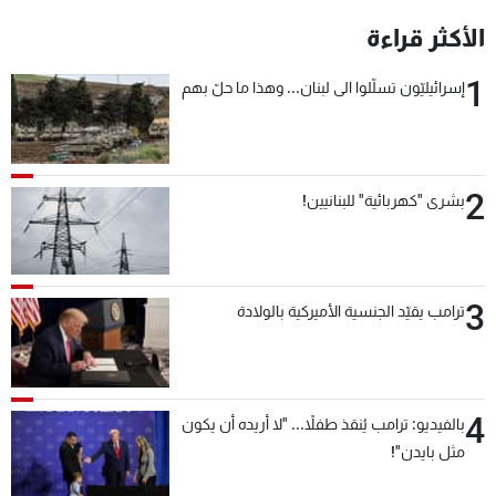
الأكثر قراءة
1
إسرائيليّون تسلّلوا الى لبنان... وهذا ما حلّ بهم
2
بشرى "كهربائية" للبنانيين!
3
ترامب يقيّد الجنسية الأميركية بالولادة
4
بالفيديو: ترامب يُنقذ طفلاً... "لا أريده أن يكون
مثل بايدن"!