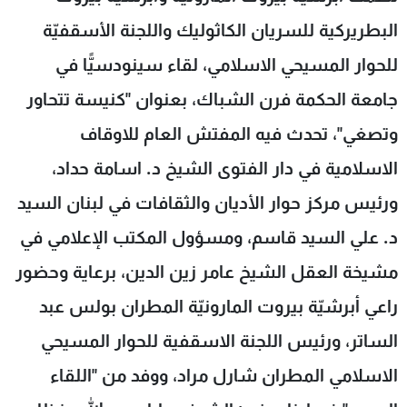
شاهد البرامج
البطريركية للسريان الكاثوليك واللجنة الأسقفيّة
الترددات
للحوار المسيحي الاسلامي، لقاء سينودسيًّا في
جامعة الحكمة فرن الشباك، بعنوان "كنيسة تتحاور
عن MTV
وظائف
الإنـتـاج
تواصل معنا
وتصغي"، تحدث فيه المفتش العام للاوقاف
لاعلاناتكم
شروط الإسـتخدام
سياسة الخصوصية
الاسلامية في دار الفتوى الشيخ د. اسامة حداد،
ورئيس مركز حوار الأديان والثقافات في لبنان السيد
د. علي السيد قاسم، ومسؤول المكتب الإعلامي في
مشيخة العقل الشيخ عامر زين الدين، برعاية وحضور
راعي أبرشيّة بيروت المارونيّة المطران بولس عبد
الساتر، ورئيس اللجنة الاسقفية للحوار المسيحي
الاسلامي المطران شارل مراد، ووفد من "اللقاء