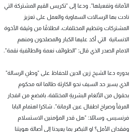
الأمانة وتفعيلها". ودعا إلى "تكريس القيم المشتركة التي
نادت بها الرسالات السماوية والعمل على تعزيز
المشتركات وتنظيم المختلفات، انطلاقًا من وثيقة الأخوة
الانسانية التي أكد عليها الكبار والمصلحون ومنهم
الامام الصدر الذي قال: "الطوائف نعمة والطائفية نقمة".
بدوره دعا الشيخ زين الدين للحفاظ على "وطنِ الرسالة"
الذي يسير حد السيف نحو الكارثة طالما انه محكوم
بحقول من الألغام البشريةِ المختلفة، بافضع من انفجار
المرفأ وصراخ اطفال عين الرمانة". شاكرا اهتمام البابا
فرنسيس، وسائلا: "هل قدر المؤمنين الاستسلام
وفقدان الأمل؟ او التبصّر بما يعيدنا إلى أصالة هويتنا