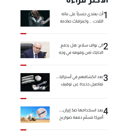
1
أبٌ يعتدي جنسيّاً على بناته
الثلاث… واعترافاتٌ صادمة
2
الى نواف سلام: هل يدفع
الحايك ثمن وقوفه في وجه
خيّاط؟
3
بعد انكشافهم في أستراليا...
تفاصيل جديدة عن توقيف
"شبكة الكوكايين"
4
بعد استخدامها ضدّ إيران...
أميركا تتسلّم دفعة صواريخ
كبيرة!