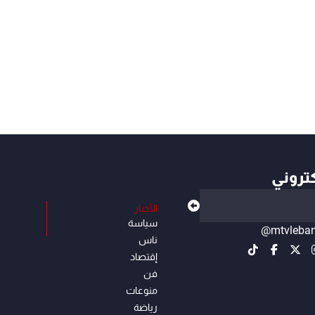
كتروني
الأخبار
سياسة
@mtvleba
ناس
إقتصاد
فن
منوعات
رياضة