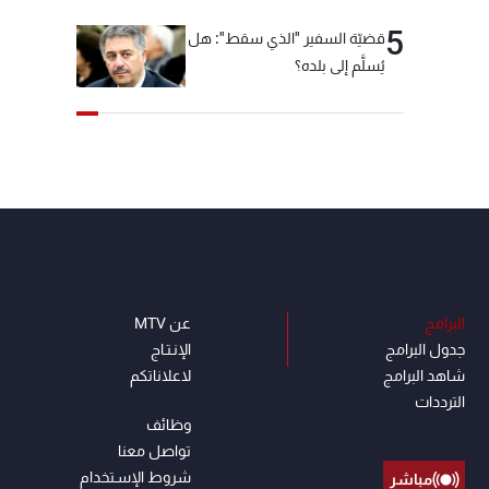
5
قضيّة السفير "الذي سقط": هل
يُسلَّم إلى بلده؟
البرامج
عن MTV
جدول البرامج
الإنـتـاج
شاهد البرامج
لاعلاناتكم
الترددات
وظائف
تواصل معنا
شروط الإسـتخدام
مباشر