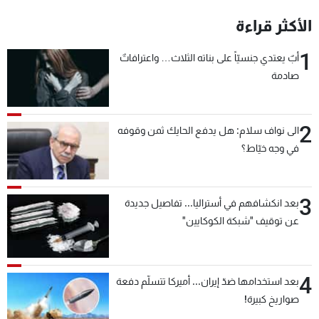
شاهد البرامج
الأكثر قراءة
الترددات
1
أبٌ يعتدي جنسيّاً على بناته الثلاث… واعترافاتٌ
صادمة
عن MTV
وظائف
الإنـتـاج
تواصل معنا
لاعلاناتكم
شروط الإسـتخدام
سياسة الخصوصية
2
الى نواف سلام: هل يدفع الحايك ثمن وقوفه
في وجه خيّاط؟
3
بعد انكشافهم في أستراليا... تفاصيل جديدة
عن توقيف "شبكة الكوكايين"
4
بعد استخدامها ضدّ إيران... أميركا تتسلّم دفعة
صواريخ كبيرة!