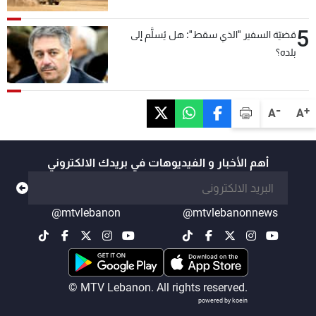
5
قضيّة السفير "الذي سقط": هل يُسلَّم إلى
بلده؟
-
+
A
A
أهم الأخبار و الفيديوهات في بريدك الالكتروني
@mtvlebanon
@mtvlebanonnews
© MTV Lebanon. All rights reserved.
powered by koein