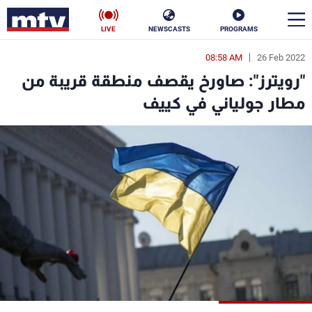
LIVE
NEWSCASTS
PROGRAMS
08:58 AM
26 Feb 2022
en
"رويترز": صاورخ يقصف منطقة قريبة من
الأخبار
مطار جولياني في كييف
سياسة
ناس
إقتصاد
فن
منوعات
رياضة
كأس العالم
البرامج
جدول البرامج