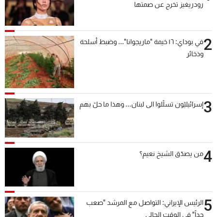
رودريغيز تخرج عن صمتها
2
في بوداي: ١٦ خيمة "ماريجوانا"... وضبط أسلحة
وذخائر
3
إسرائيليّون تسلّلوا الى لبنان... وهذا ما حلّ بهم
4
من يصدّق الشيخ نعيم؟
5
الرئيس الإيراني: التواصل مع المرشد "صعب
جداً" في الوقت الحالي