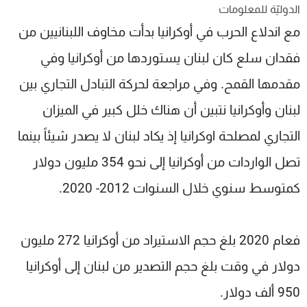
الدوليّة للمعلومات
شاهد البرامج
مع اندلاع الحرب في أوكرانيا بدأت مخاوف اللبنانيين من
الترددات
فقدان سلع كان لبنان يستوردها من أوكرانيا وفي
عن MTV
وظائف
مقدمها القمح. وفي مراجعة لحركة التبادل التجاري بين
الإنـتـاج
تواصل معنا
لاعلاناتكم
شروط الإسـتخدام
لبنان وأوكرانيا نتبين أن هناك خلل كبير في الميزان
سياسة الخصوصية
التجاري لمصلحة اوكرانيا إذ يكاد لبنان لا يصدر شيئاً بينما
تصل الواردات من أوكرانيا إلى نحو 354 مليون دولار
كمتوسط سنوي خلال السنوات 2012- 2020.
فعام 2020 بلغ حجم الاستيراد من أوكرانيا 272 مليون
دولار في وقت بلغ حجم التصدير من لبنان إلى أوكرانيا
950 ألف دولار.