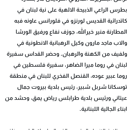
شاهد البرامج
بطرس الراعي الذبيحة الالهية على نية لبنان في
الترددات
كاتدرائية القديس لورنزو في فلورانس عاونه فبه
المطارنة منير خيرالله، جوزف نفاع ورفيق الورشا
عن MTV
وظائف
الإنـتـاج
تواصل معنا
والاب ماجد مارون وكيل الرهبانية الانطونية في
لاعلاناتكم
شروط الإسـتخدام
سياسة الخصوصية
ولفيف من الكهنة والرهبان. وحضر القداس سفيرة
لبنان في روما ميرا الضاهر، سفيرة فلسطين في
روما عبير عوده، القنصل الفخري للبنان في منطقة
توسكانا شربل شبير، رئيس بلدية بيروت جمال
عيتاني ورئيس بلدية طرابلس رياض يمق، وحشد من
ابناء الجالية اللبنانية.