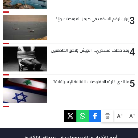
3
إيران ترفع السقف في هرمز: تعويضات وإلّا...
4
بعد خطف عسكري... الجيش يُلاحق الخاطفين
5
ما الذي غيّرته المفاوضات اللبنانية الإسرائيلية؟
-
+
A
A
أهم الأخبار و الفيديوهات في بريدك الالكتروني