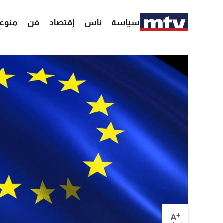
سياسة
ناس
إقتصاد
فن
منوع
+
A