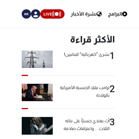
البرامج
نشرة الأخبار
LIVE
en
الأكثر قراءة
1
بشرى "كهربائية" للبنانيين!
2
ترامب يقيّد الجنسية الأميركية
بالولادة
3
أبٌ يعتدي جنسيّاً على بناته
الثلاث… واعترافاتٌ صادمة