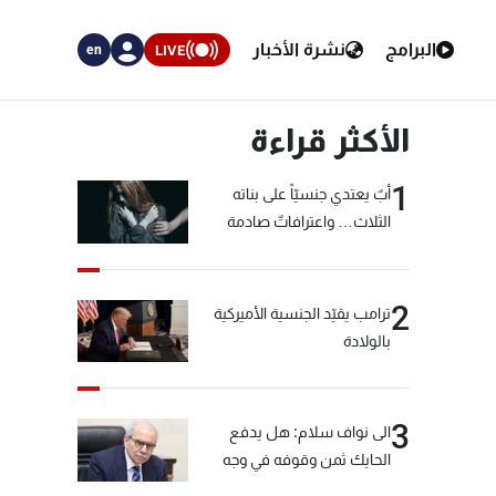
البرامج
نشرة الأخبار
LIVE
en
الأكثر قراءة
1
أبٌ يعتدي جنسيّاً على بناته
الثلاث… واعترافاتٌ صادمة
2
ترامب يقيّد الجنسية الأميركية
بالولادة
3
الى نواف سلام: هل يدفع
الحايك ثمن وقوفه في وجه
خيّاط؟