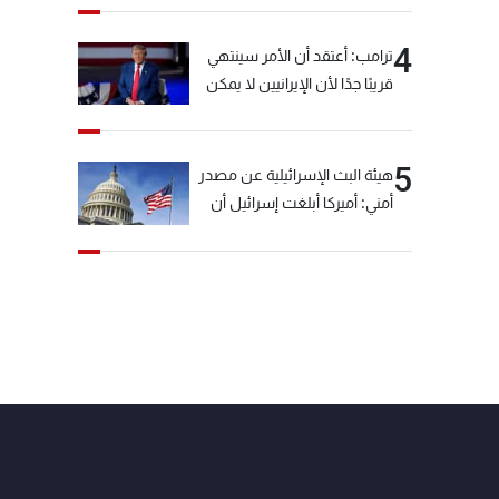
4
ترامب: أعتقد أن الأمر سينتهي
قريبًا جدًا لأن الإيرانيين لا يمكن
أن يستمروا على هذا الحال
5
هيئة البث الإسرائيلية عن مصدر
أمني: أميركا أبلغت إسرائيل أن
"حزب الله" لم يخرق وقف إطلاق
النار أمس في مجدل زون
وطلبت منها عدم التصعيد
خشية أن يؤثر ذلك على
مفاوضات روما