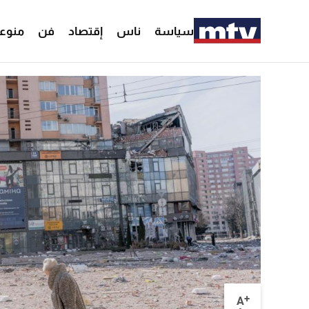
سياسة
ناس
إقتصاد
فن
منوع
+
A