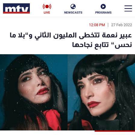
LIVE
NEWSCASTS
PROGRAMS
12:08 PM
27 Feb 2022
en
عبير نعمة تتخطى المليون الثاني و“بلا ما
الأخبار
نحس“ تتابع نجاحها
سياسة
ناس
إقتصاد
فن
منوعات
رياضة
كأس العالم
البرامج
جدول البرامج