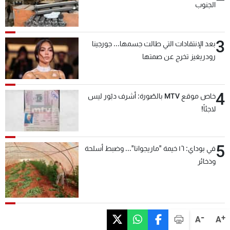
الجنوب
3
بعد الإنتقادات التي طالت جسمها... جورجينا
رودريغيز تخرج عن صمتها
4
خاص موقع MTV بالصّورة: أشرف دبّور ليس
لاجئاً!
5
في بوداي: ١٦ خيمة "ماريجوانا"... وضبط أسلحة
وذخائر
-
+
A
A