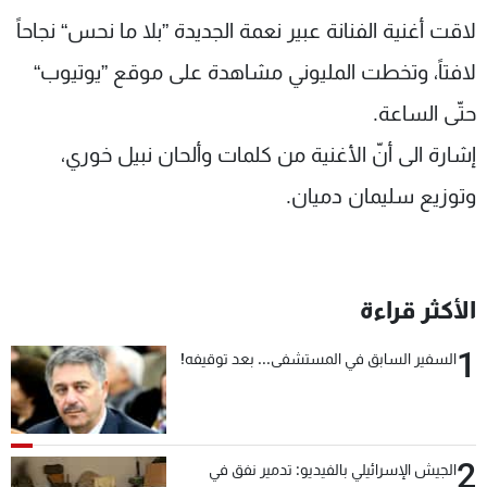
شاهد البرامج
لاقت أغنية الفنانة عبير نعمة الجديدة ”بلا ما نحس“ نجاحاً
الترددات
لافتاً، وتخطت المليوني مشاهدة على موقع ”يوتيوب“
حتّى الساعة.
عن MTV
وظائف
الإنـتـاج
تواصل معنا
إشارة الى أنّ الأغنية من كلمات وألحان نبيل خوري،
لاعلاناتكم
شروط الإسـتخدام
وتوزيع سليمان دميان.
سياسة الخصوصية
الأكثر قراءة
1
السفير السابق في المستشفى... بعد توقيفه!
2
الجيش الإسرائيلي بالفيديو: تدمير نفق في