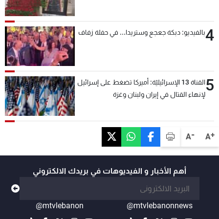
4
بالفيديو: دبكة جعجع وستريدا... في حفلة زفاف
5
القناة 13 الإسرائيليّة: أميركا تضغط على إسرائيل
لإنهاء القتال في إيران ولبنان وغزة
-
+
A
A
أهم الأخبار و الفيديوهات في بريدك الالكتروني
@mtvlebanon
@mtvlebanonnews