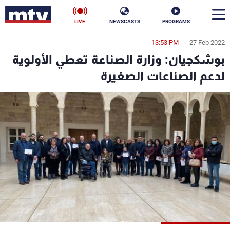
LIVE
NEWSCASTS
PROGRAMS
13:53 PM
27 Feb 2022
en
بوشكجيان: وزارة الصناعة تعطي الأولوية
الأخبار
لدعم الصناعات الصغيرة
سياسة
ناس
إقتصاد
فن
منوعات
رياضة
كأس العالم
البرامج
جدول البرامج