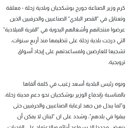
شاهد البرامج
كرم وزير الصناعة جورج بوشكجيان وبلدية زحلة - معلقة
الترددات
وتعنايل في "القصر البلدي" الصناعيين والحرفيين الذين
عرضوا منتجاتهم وأشغالهم اليدوية في "القرية الميلادية"
عن MTV
وظائف
الإنـتـاج
تواصل معنا
التي درجت بلدية زحلة على تنظيمها منذ أربع سنوات،
لاعلاناتكم
شروط الإسـتخدام
تشجيعا للعارضين ولمساعدتهم على إيجاد أسواق
سياسة الخصوصية
ترويجية.
ونوه رئيس البلدية أسعد زغيب في كلمة ألقاها
بالمناسبة بإندفاع الوزير بوشكجيان نحو دعم مدينة زحلة،
و"لما يبذل من جهد لرعاية الصناعيين والحرفيين حتى
يبقوا في بلدهم"، وشدد على ان "لبنان لا يمكن أن
ينهض مجددا إلا بسواعد أبنائه وبالإعتماد على القدرات