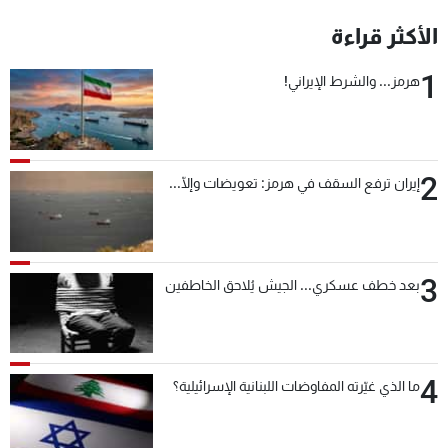
شاهد البرامج
الأكثر قراءة
الترددات
1
هرمز... والشرط الإيراني!
عن MTV
وظائف
الإنـتـاج
تواصل معنا
لاعلاناتكم
شروط الإسـتخدام
سياسة الخصوصية
2
إيران ترفع السقف في هرمز: تعويضات وإلّا...
3
بعد خطف عسكري... الجيش يُلاحق الخاطفين
4
ما الذي غيّرته المفاوضات اللبنانية الإسرائيلية؟