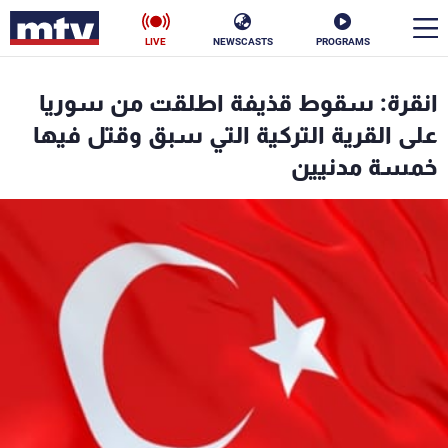
LIVE
NEWSCASTS
PROGRAMS
en
انقرة: سقوط قذيفة اطلقت من سوريا
الأخبار
على القرية التركية التي سبق وقتل فيها
خمسة مدنيين
سياسة
ناس
إقتصاد
فن
منوعات
رياضة
كأس العالم
البرامج
جدول البرامج