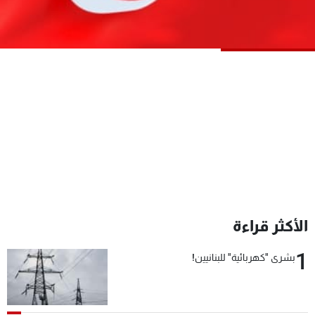
شاهد البرامج
الترددات
عن MTV
وظائف
الإنـتـاج
تواصل معنا
لاعلاناتكم
شروط الإسـتخدام
سياسة الخصوصية
الأكثر قراءة
1
بشرى "كهربائية" للبنانيين!