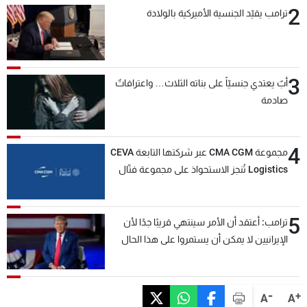
2
ترامب يقيّد الجنسية الأميركية بالولادة
3
أبٌ يعتدي جنسيّاً على بناته الثلاث… واعترافاتٌ
صادمة
4
مجموعة CMA CGM عبر شركتها التابعة CEVA
Logistics تُنجز الاستحواذ على مجموعة فتّال
5
ترامب: أعتقد أن الأمر سينتهي قريبًا جدًا لأن
الإيرانيين لا يمكن أن يستمروا على هذا الحال
-
+
A
A