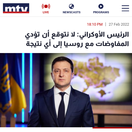
LIVE
NEWSCASTS
PROGRAMS
18:10 PM
27 Feb 2022
en
الرئيس الأوكراني: لا نتوقع أن تؤدي
الأخبار
المفاوضات مع روسيا إلى أي نتيجة
سياسة
ناس
إقتصاد
فن
منوعات
رياضة
كأس العالم
البرامج
جدول البرامج