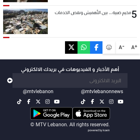
5
مخيم ضبية... بين التَّهميش ونقص الخدمات
-
+
A
A
أهم الأخبار و الفيديوهات في بريدك الالكتروني
@mtvlebanon
@mtvlebanonnews
© MTV Lebanon. All rights reserved.
powered by koein