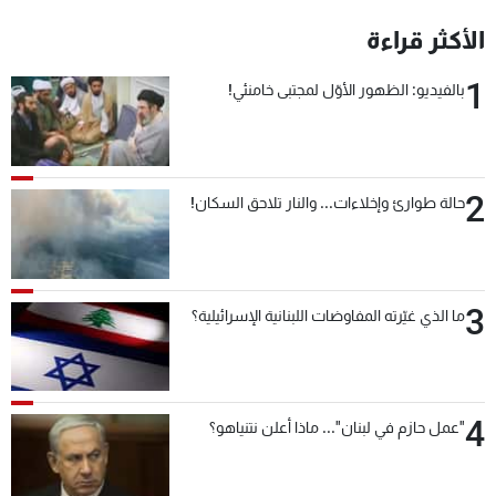
شاهد البرامج
الأكثر قراءة
الترددات
1
بالفيديو: الظهور الأوّل لمجتبى خامنئي!
عن MTV
وظائف
الإنـتـاج
تواصل معنا
لاعلاناتكم
شروط الإسـتخدام
سياسة الخصوصية
2
حالة طوارئ وإخلاءات... والنار تلاحق السكان!
3
ما الذي غيّرته المفاوضات اللبنانية الإسرائيلية؟
4
"عمل حازم في لبنان"... ماذا أعلن نتنياهو؟