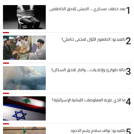
شاهد البرامج
1
بعد خطف عسكري... الجيش يُلاحق الخاطفين
الترددات
عن MTV
وظائف
2
بالفيديو: الظهور الأوّل لمجتبى خامنئي!
الإنـتـاج
تواصل معنا
لاعلاناتكم
شروط الإسـتخدام
سياسة الخصوصية
3
حالة طوارئ وإخلاءات... والنار تلاحق السكان!
4
ما الذي غيّرته المفاوضات اللبنانية الإسرائيلية؟
5
بالفيديو: نواف سلام رسّم الحدود