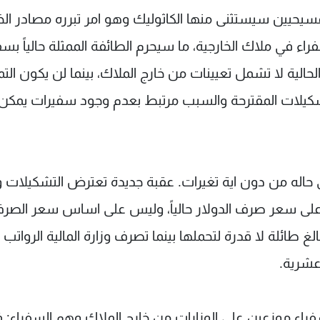
سيحيين سيستثنى منها الكاثوليك وهو امر تبرره مصادر الخ
في ملاك الخارجية، ما سيحرم الطائفة الممثلة حالياً بسف
حالية لا تشمل تعيينات من خارج الملاك، بينما لن يكون التم
التشكيلات المقترحة والسبب مرتبط بعدم وجود سفيرات يمكن
 حاله من دون اية تغيرات. عقبة جديدة تعترض التشكيلات
اء على سعر صرف الدولار حالياً، وليس على اساس سعر الصر
خزينة مبالغ طائلة لا قدرة لتحملها بينما تصرف وزارة المالية الرواتب
عشرية.
راء موزعين على الوزارات من خارج الملاك وهم السفراء: ف