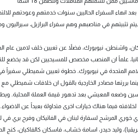
قبل ايام تسلم الرؤساء الثلاثة لائحة باسماء الديبلوماسيين ممن تشملهم المناقلات وتتضمن 18 اسماً
بعد انهاء السفراء الحاليين سنوات خدمتهم وعودتهم للالتح
 سيتم تثبيتهم في مناصبهم وهم سفراء البرازيل، سيراليون وجا
كان، واشنطن، نيويورك، فضلاً عن تعيين خلف لامين عام الخ
نيا، علماً ان المنصب مخصص للمسيحيين لكن قد يخضع للت
امم المتحدة في نيويورك. خطوة تعيين شميطلي سفيراً ف
 بينما بررتها مصادر الخارجية بالقول ان خلافات شميطلي مع
حسين وضعه المعيشي بعد تدهور قيمة العملة المحلية. ويط
خلافته فيما هناك خيارات اخرى متداولة بعيداً عن الاضواء.
 خوري المرشح لسفارة لبنان في الفاتيكان وفرح بري في ل
يقيا)، وليد حيدر، اسامة خشاب، فاسكان كالفاكيان، كنج ال