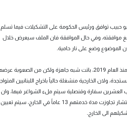
 بو حبيب توافق ورئيس الحكومة على التشكيلات فيما تسلم 
 ابلغ موافقته، وفي حال الموافقة فان الملف سيعرض خلال
 ان الموضوع وضع على نار حامية.
مصادر الخارجية قالت ان هذه التشكيلات المؤجَّلة منذ العام 2019، باتت شبه جاهزة ولكن من الصعو
ة، ولان الخارجية منشغلة حالياً باخراج اللبنانيين المتواج
رب العشرين سفارة وقنصلية سيتم ملء الشواغر فيها، وان
التعيينات ستشمل 40 ما بين سفير وقنصل ومستشار تجاوزت مدة خدمتهم 13 عاماً في الخارج، 
يلهم الى الخارج.