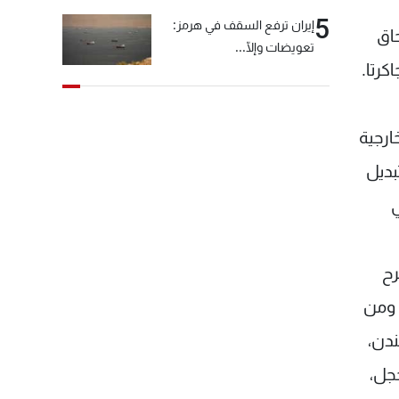
5
إيران ترفع السقف في هرمز:
اق
تعويضات وإلّا...
كرتا.
ارجية
بديل
ي
رح
 ومن
ندن،
حجل،