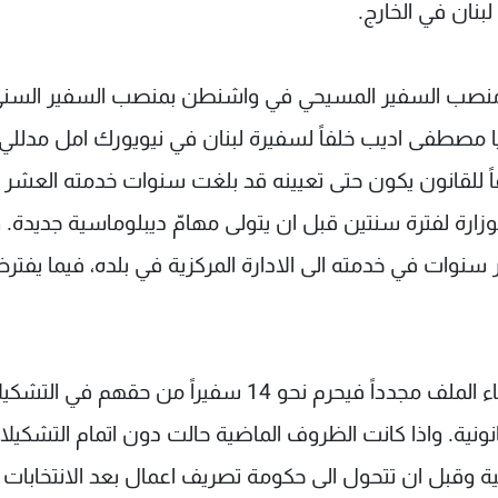
بنان في الخارج.
 منصب السفير المسيحي في واشنطن بمنصب السفير السن
ا مصطفى اديب خلفاً لسفيرة لبنان في نيويورك امل مدللي، 
اً للقانون يكون حتى تعيينه قد بلغت سنوات خدمته العشر
لوزارة لفترة سنتين قبل ان يتولى مهامّ ديبلوماسية جديدة.
نوات في خدمته الى الادارة المركزية في بلده، فيما يفتر
وتسود البلبلة في الخارجية والتخوف من ان يتم ارجاء الملف مجدداً فيحرم نحو 14 سفيراً من حقهم ف
نونية. واذا كانت الظروف الماضية حالت دون اتمام التشكيل
ة وقبل ان تتحول الى حكومة تصريف اعمال بعد الانتخابات