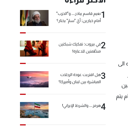
1
نعيم قاسم يبادر... و"الحزب"
أمام خيارين: أيّ "سمّ" يختار؟
2
في بيروت: تفكيك شبكتين
منظّمتين للدعارة!
 الى
3
هل اقتربت عودة الرحلات
المباشرة بين لبنان وأميركا؟
ين
م يتم
4
هرمز... والشرط الإيراني!