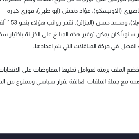
عاصيري (الاونيسكو)، فؤاد دندش (ابو ظبي)، فوزي كبارة
(الرياض)، رامي عدوان (باريس)، الياس لبس (فنزويلا)، ومحمد حسن (الجزائر).
ي ما يقارب المليون و800 ألف دولار سنوياً كان يمكن توفير هذه المبالغ على الخزينة باختيار س
الفصل في حركة المناقلات التي يتم اعدادها.
ع الملف برمته لعوامل تمليها المفاوضات على الانتخابات
 الى ضمه مع جملة الملفات العالقة بقرار سياسي وممنوع من ا