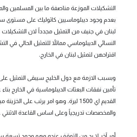
التشكيلات الموزعة مناصفة ما بين المسلمين والم
بعدم وجود ديبلوماسيين كاثوليك على مستوى سفراء 
لبنان في جنيف من التمثيل مجدداً لان التشكيلات ال
النسائي الديبلوماسي مماثلاً للتمثيل الحالي في 
اقتراحهن لتمثيل لبنان في الخارج.
وبسبب الازمة مع دول الخليج سيبقى التمثيل على
تأمين نفقات البعثات الديبلوماسية في الخارج بن
القديم اي 1500 ليرة. وهو امر يرتب على ال
والمخصصات تدريجياً وعلى اساس القاعدة الاثنتي 
أمر آخر لا بد من التوقف عنده وهو وجود تسعة سف