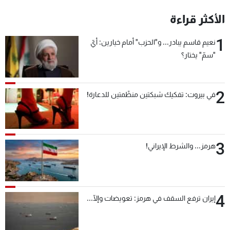
شاهد البرامج
الأكثر قراءة
الترددات
1
نعيم قاسم يبادر... و"الحزب" أمام خيارين: أيّ
"سمّ" يختار؟
عن MTV
وظائف
الإنـتـاج
تواصل معنا
لاعلاناتكم
شروط الإسـتخدام
سياسة الخصوصية
2
في بيروت: تفكيك شبكتين منظّمتين للدعارة!
3
هرمز... والشرط الإيراني!
4
إيران ترفع السقف في هرمز: تعويضات وإلّا...