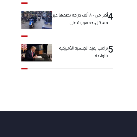
4
أكثر من ٨٠٠ ألف دراجة نصفها غير
مسجّل: جمهورية على
"دولابَين"!
5
ترامب يقيّد الجنسية الأميركية
بالولادة