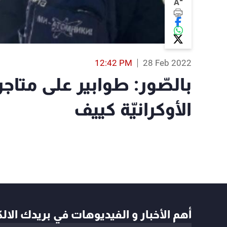
-
A
12:42 PM
28 Feb 2022
بالصّور: طوابير على متاج
الأوكرانيّة كييف
أهم الأخبار و الفيديوهات في بريدك الال