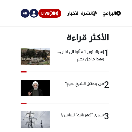
البرامج
نشرة الأخبار
LIVE
en
الأكثر قراءة
1
إسرائيليّون تسلّلوا الى لبنان...
وهذا ما حلّ بهم
2
من يصدّق الشيخ نعيم؟
3
بشرى "كهربائية" للبنانيين!