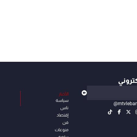
كتروني
الأخبار
سياسة
@mtvleba
ناس
إقتصاد
فن
منوعات
رياضة