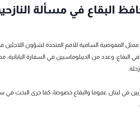
فظ البقاع في مسألة النازحي
ابان في لبنان Takeshi Okubo، يرافقه ممثل المفوضية السامية للامم المتحدة لشؤون اللاجئين 
فوضية السامية في البقاع، وعدد من الديبلوماسيين في السفارة اليابانية، 
زحلة.
ريين في لبنان عموما والبقاع خصوصا، كما جرى البحث في س