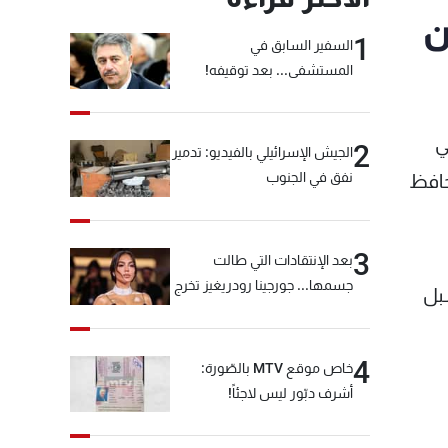
ن
1
السفير السابق في
المستشفى... بعد توقيفه!
في
2
الجيش الإسرائيلي بالفيديو: تدمير
نفق في الجنوب
محافظ
3
بعد الإنتقادات التي طالت
جسمها... جورجينا رودريغيز تخرج
بل
عن صمتها
4
خاص موقع MTV بالصّورة:
أشرف دبّور ليس لاجئاً!