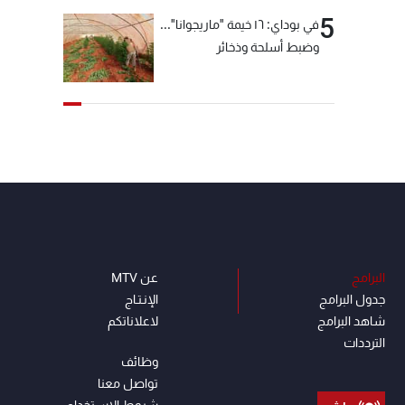
5
في بوداي: ١٦ خيمة "ماريجوانا"...
وضبط أسلحة وذخائر
البرامج
عن MTV
جدول البرامج
الإنـتـاج
شاهد البرامج
لاعلاناتكم
الترددات
وظائف
تواصل معنا
شروط الإسـتخدام