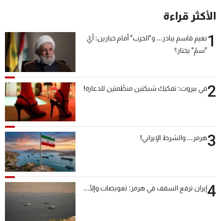
شاهد البرامج
الأكثر قراءة
الترددات
1
نعيم قاسم يبادر... و"الحزب" أمام خيارين: أيّ
"سمّ" يختار؟
عن MTV
وظائف
الإنـتـاج
تواصل معنا
لاعلاناتكم
شروط الإسـتخدام
2
سياسة الخصوصية
في بيروت: تفكيك شبكتين منظّمتين للدعارة!
3
هرمز... والشرط الإيراني!
4
إيران ترفع السقف في هرمز: تعويضات وإلّا...