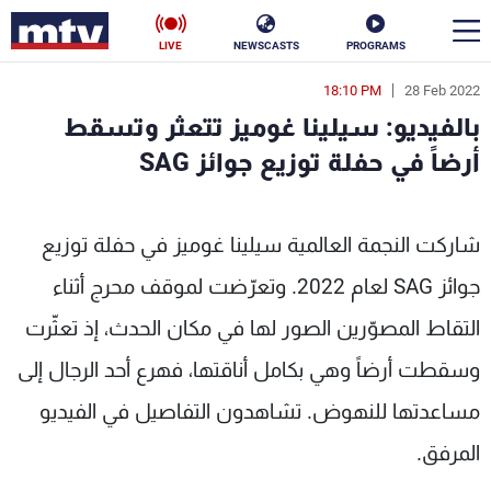
LIVE
NEWSCASTS
PROGRAMS
18:10 PM
28 Feb 2022
en
بالفيديو: سيلينا غوميز تتعثر وتسقط
الأخبار
أرضاً في حفلة توزيع جوائز SAG
سياسة
ناس
شاركت النجمة العالمية سيلينا غوميز في حفلة توزيع
إقتصاد
فن
جوائز SAG لعام 2022. وتعرّضت لموقف محرج أثناء
منوعات
رياضة
التقاط المصوّرين الصور لها في مكان الحدث، إذ تعثّرت
كأس العالم
وسقطت أرضاً وهي بكامل أناقتها، فهرع أحد الرجال إلى
مساعدتها للنهوض. تشاهدون التفاصيل في الفيديو
المرفق.
البرامج
جدول البرامج