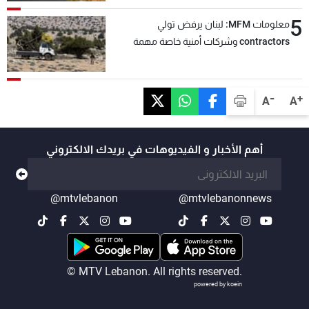
5
معلومات MFM: لبنان يرفض تولي
contractors وشركات أمنية خاصة مهمة
التحقق من نزع سلاح "حزب الله"
-
+
A
A
أهم الأخبار و الفيديوهات في بريدك الالكتروني
@mtvlebanon
@mtvlebanonnews
© MTV Lebanon. All rights reserved.
powered by koein