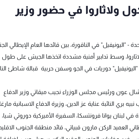
ل ولاثاروا في حضور وزير
 "اليونيفيل" في الناقورة، بين قائدها العام الإيطالي الجن
لاثاروا، وسط تدابير أمنية مشددة اتخذها الجيش على طول
"اليونيفيل" دوريات في الجو وسفن حربية قبالة شاطئ النا
ال عون ورئيس مجلس الوزراء نجيب ميقاتي وزير الدفاع
ري النائبة عناية عز الدين، وزيرة الدفاع الاسبانية مارغار
في لبنان يوانا فرونتسكا، السفيرة الأميركية دوروثي شيا، ق
ي العميد الركن مارون قبياتي، قائد منطقة الجنوب الاقليم