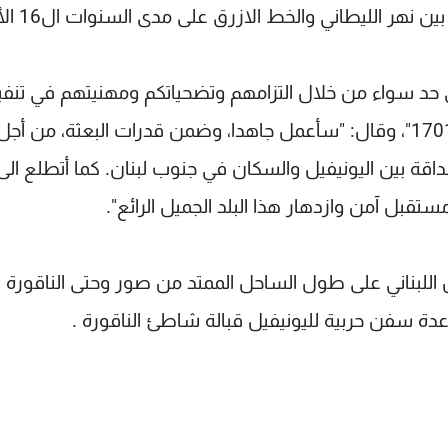
ر الليطاني والخط الازرق على مدى السنوات ال16 الأخيرة".
 حد سواء من خلال التزامهم وتضحياتكم ومهنيتهم في تنفي
مهاممم ليل نهار، برا وبحرا، من أجل تطبيق القرار 1701"، وقال: "سأعمل جاهدا، وضمن قدرات البعثة، م
اقة بين اليونيفيل والسكان في جنوب لبنان. كما أتطلع الى
بل آمن وازدهار هذا البلد الجميل الرائع".
ش اللبناني على طول الساحل الممتد من صور وحتى الناقورة ف
ة سفن حربية لليونيفيل قبالة شاطئ الناقورة .