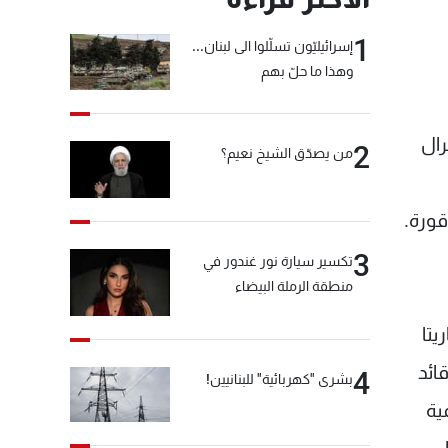
1
إسرائيليّون تسلّلوا الى لبنان...
وهذا ما حلّ بهم
رال
2
من يصدّق الشيخ نعيم؟
قورة.
3
تكسير سيارة نور غندور في
منطقة الرملة البيضاء
يتا
ائد
4
بشرى "كهربائية" للبنانيين!
ية