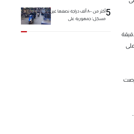
لى
5
أكثر من ٨٠٠ ألف دراجة نصفها غير
مسجّل: جمهورية على
"دولابَين"!
قيقة
على
حرصت