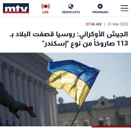
LIVE
NEWSCASTS
PROGRAMS
07:46 AM
01 Mar 2022
en
الجيش الأوكراني: روسيا قصفت البلاد بـ
الأخبار
113 صاروخاً من نوع "إسكندر"
سياسة
ناس
إقتصاد
فن
منوعات
رياضة
كأس العالم
البرامج
جدول البرامج