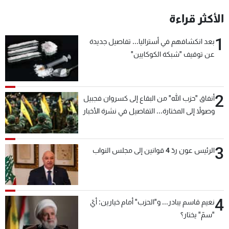
شاهد البرامج
الأكثر قراءة
الترددات
1
بعد انكشافهم في أستراليا... تفاصيل جديدة
عن توقيف "شبكة الكوكايين"
عن MTV
وظائف
الإنـتـاج
تواصل معنا
لاعلاناتكم
شروط الإسـتخدام
سياسة الخصوصية
2
أنفاق "حزب الله" من البقاع إلى كسروان فجبيل
وصولاً إلى المختارة... التفاصيل في نشرة الأخبار
بعد قليل
3
الرئيس عون ردّ 4 قوانين إلى مجلس النواب
4
نعيم قاسم يبادر... و"الحزب" أمام خيارين: أيّ
"سمّ" يختار؟