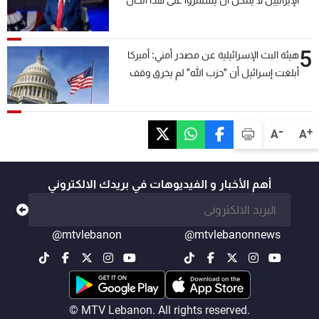
الإيرانيين لا يمكن أن يستمروا على هذا الحال
5
هيئة البث الإسرائيلية عن مصدر أمني: أميركا
أبلغت إسرائيل أن "حزب الله" لم يخرق وقف
إطلاق النار أمس في مجدل زون وطلبت منها
عدم التصعيد خشية أن يؤثر ذلك على مفاوضات
روما
-
+
A
A
أهم الأخبار و الفيديوهات في بريدك الالكتروني
@mtvlebanon
@mtvlebanonnews
© MTV Lebanon. All rights reserved.