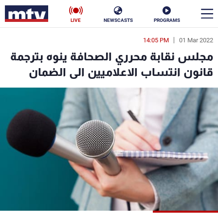
LIVE
NEWSCASTS
PROGRAMS
14:05 PM
01 Mar 2022
en
مجلس نقابة محرري الصحافة ينوه بترجمة
الأخبار
قانون انتساب الاعلاميين الى الضمان
سياسة
ناس
إقتصاد
فن
منوعات
رياضة
كأس العالم
البرامج
جدول البرامج