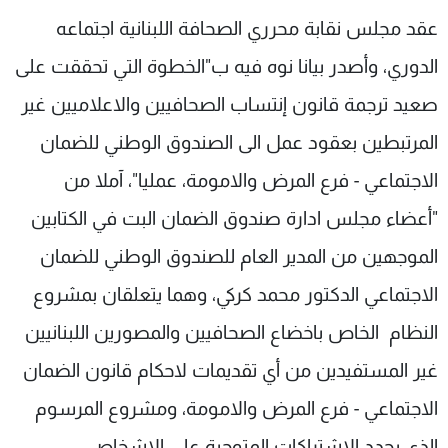
شاهد البرامج
عقد مجلس نقابة محرري الصحافة اللبنانية اجتماعه
الترددات
الدوري، وأصدر بيانا نوه فيه ب"الخطوة التي تحققت على
صعيد ترجمة قانون إنتساب الصحافيين والاعلاميين غير
عن MTV
وظائف
الإنـتـاج
تواصل معنا
المرتبطين بعقود عمل الى الصندوق الوطني للضمان
لاعلاناتكم
شروط الإسـتخدام
الاجتماعي - فرع المرض والامومة، عمليا"، آملا من
سياسة الخصوصية
"أعضاء مجلس ادارة صندوق الضمان البت في الكتابين
الموجهين من المدير العام للصندوق الوطني للضمان
الاجتماعي الدكتور محمد كركي، وهما يتعلقان بمشروع
النظام الخاص باخضاع الصحافيين والمصورين اللبنانيين
غير المستفيدين من أي تقديمات لاحكام قانون الضمان
الاجتماعي - فرع المرض والامومة، ومشروع المرسوم
الذي يحدد الاشتراكات المتوجبة على الاشخاص