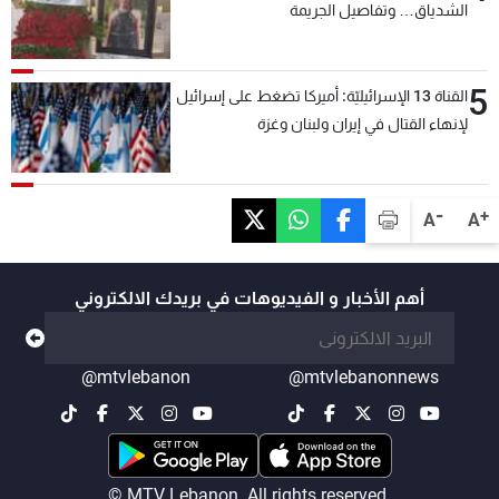
الشدياق… وتفاصيل الجريمة
5
القناة 13 الإسرائيليّة: أميركا تضغط على إسرائيل
لإنهاء القتال في إيران ولبنان وغزة
-
+
A
A
أهم الأخبار و الفيديوهات في بريدك الالكتروني
@mtvlebanon
@mtvlebanonnews
© MTV Lebanon. All rights reserved.