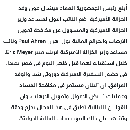
شاهد البرامج
أبلغ رئيس الجمهورية العماد ميشال عون وفد
الترددات
الخزانة الأميركية، ضم النائب الاول لمساعد وزير
الخزانة الاميركية والمسؤول عن مكافحة تمويل
عن MTV
وظائف
الإنـتـاج
تواصل معنا
الارهاب والجرائم المالية بول اهرن Paul Ahren ونائب
لاعلاناتكم
شروط الإسـتخدام
مساعد وزير الخزانة الاميركية ايريك ميير Eric Meyer،
سياسة الخصوصية
خلال استقباله لهما قبل ظهر اليوم في قصر بعبدا،
في حضور السفيرة الاميركية دوروثي شيا والوفد
المرافق، ان "لبنان مستمر في مكافحة الفساد
وعمليات تبييض الاموال وتمويل الارهاب، وان
القوانين اللبنانية تطبق في هذا المجال بحزم ودقة
وتشهد على ذلك المؤسسات المالية الدولية".