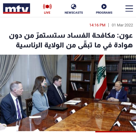
LIVE
NEWSCASTS
PROGRAMS
14:16 PM
01 Mar 2022
en
عون: مكافحة الفساد ستستمرّ من دون
الأخبار
هوادة في ما تبقّى من الولاية الرئاسية
سياسة
ناس
إقتصاد
فن
منوعات
رياضة
كأس العالم
البرامج
جدول البرامج