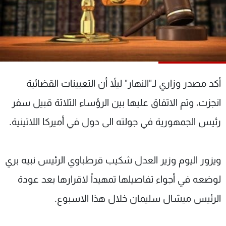
شاهد البرامج
الترددات
عن MTV
وظائف
الإنـتـاج
تواصل معنا
لاعلاناتكم
شروط الإسـتخدام
أكد مصدر وزاري لـ"النهار" ليلاً أن التعيينات القضائية
سياسة الخصوصية
انجزت، وتم الاتفاق عليها بين الرؤساء الثلاثة قبيل سفر
رئيس الجمهورية في جولته الى دول في أميركا اللاتينية.
ويزور اليوم وزير العدل شكيب قرطباوي الرئيس نبيه بري
لوضعه في أجواء تفاصيلها تمهيداً لاقرارها بعد عودة
الرئيس ميشال سليمان خلال هذا الاسبوع.