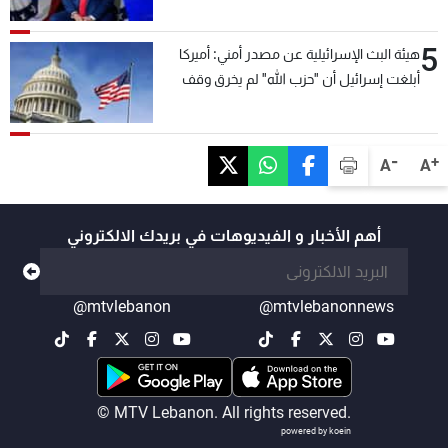
5
هيئة البث الإسرائيلية عن مصدر أمني: أميركا
أبلغت إسرائيل أن "حزب الله" لم يخرق وقف
إطلاق النار أمس في مجدل زون وطلبت منها
عدم التصعيد خشية أن يؤثر ذلك على مفاوضات
روما
-
+
A
A
أهم الأخبار و الفيديوهات في بريدك الالكتروني
@mtvlebanon
@mtvlebanonnews
© MTV Lebanon. All rights reserved.
powered by koein