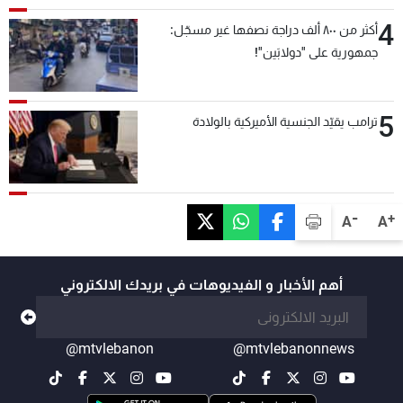
4
أكثر من ٨٠٠ ألف دراجة نصفها غير مسجّل:
جمهورية على "دولابَين"!
5
ترامب يقيّد الجنسية الأميركية بالولادة
-
+
A
A
أهم الأخبار و الفيديوهات في بريدك الالكتروني
@mtvlebanon
@mtvlebanonnews