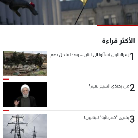
شاهد البرامج
الترددات
عن MTV
وظائف
الأكثر قراءة
الإنـتـاج
تواصل معنا
لاعلاناتكم
شروط الإسـتخدام
1
إسرائيليّون تسلّلوا الى لبنان... وهذا ما حلّ بهم
سياسة الخصوصية
2
من يصدّق الشيخ نعيم؟
3
بشرى "كهربائية" للبنانيين!