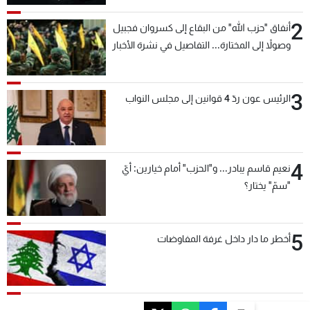
2
أنفاق "حزب الله" من البقاع إلى كسروان فجبيل
وصولاً إلى المختارة... التفاصيل في نشرة الأخبار
بعد قليل
3
الرئيس عون ردّ 4 قوانين إلى مجلس النواب
4
نعيم قاسم يبادر... و"الحزب" أمام خيارين: أيّ
"سمّ" يختار؟
5
أخطر ما دار داخل غرفة المفاوضات