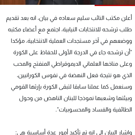
شاهد البرامج
الترددات
أعلن مكتب النائب سليم سعاده في بيان، انه بعد تقديم
طلب ترشحه للانتخابات النيابية، اجتمع مع أعضاء مكتبه
عن MTV
وظائف
ووضعهم في آخر مستجدات العملية الانتخابية، مؤكدا
الإنـتـاج
تواصل معنا
لاعلاناتكم
شروط الإسـتخدام
"أن ترشحه جاء في الدرجة الأولى للحفاظ على الكورة
سياسة الخصوصية
وعلى مناخها العلماني الديموقراطي المنفتح والمحب
الذي هو نتيجة فعل النهضة في نفوس الكورانيين،
وسنعمل كما عملنا سابقا لتبقى الكورة بإرثها القومي
وبيئتها وشعبها نموذجا للبنان الناهض من وحول
الطائفية والفساد والمحسوبيات".
واشار البيان الى انه تم تأكيد أمور عدة أساسية هي: