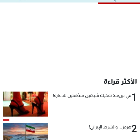
شاهد البرامج
الترددات
عن MTV
وظائف
الإنـتـاج
تواصل معنا
لاعلاناتكم
شروط الإسـتخدام
سياسة الخصوصية
الأكثر قراءة
1
في بيروت: تفكيك شبكتين منظّمتين للدعارة!
2
هرمز... والشرط الإيراني!