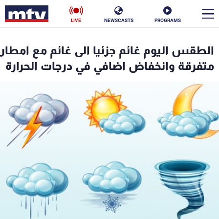
LIVE
NEWSCASTS
PROGRAMS
en
الطقس اليوم غائم جزئيا الى غائم مع امطار
الأخبار
متفرقة وانخفاض اضافي في درجات الحرارة
سياسة
ناس
إقتصاد
فن
منوعات
رياضة
كأس العالم
البرامج
جدول البرامج