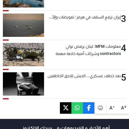
3
إيران ترفع السقف في هرمز: تعويضات وإلّا...
4
معلومات MFM: لبنان يرفض تولي
contractors وشركات أمنية خاصة مهمة
التحقق من نزع سلاح "حزب الله"
5
بعد خطف عسكري... الجيش يُلاحق الخاطفين
-
+
A
A
أهم الأخبار و الفيديوهات في بريدك الالكتروني