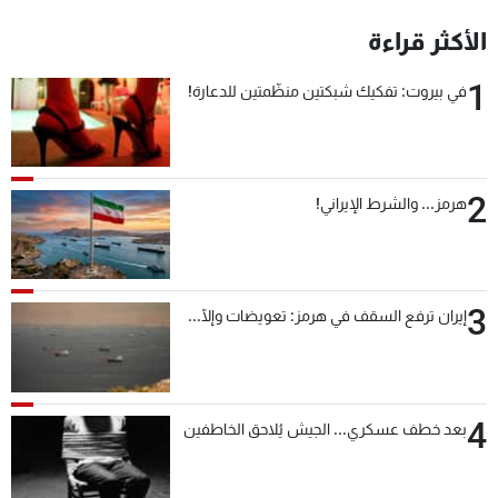
شاهد البرامج
الأكثر قراءة
الترددات
1
في بيروت: تفكيك شبكتين منظّمتين للدعارة!
عن MTV
وظائف
الإنـتـاج
تواصل معنا
لاعلاناتكم
شروط الإسـتخدام
سياسة الخصوصية
2
هرمز... والشرط الإيراني!
3
إيران ترفع السقف في هرمز: تعويضات وإلّا...
4
بعد خطف عسكري... الجيش يُلاحق الخاطفين