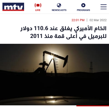
LIVE
NEWSCASTS
PROGRAMS
22:01 PM
02 Mar 2022
en
الخام الأميركي يغلق عند 110.6 دولار
الأخبار
للبرميل في أعلى قمة منذ 2011
سياسة
ناس
إقتصاد
فن
منوعات
رياضة
كأس العالم
البرامج
جدول البرامج