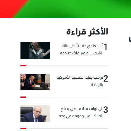
الأكثر قراءة
1
أبٌ يعتدي جنسيّاً على بناته
الثلاث… واعترافاتٌ صادمة
2
ترامب يقيّد الجنسية الأميركية
بالولادة
3
الى نواف سلام: هل يدفع
الحايك ثمن وقوفه في وجه
خيّاط؟