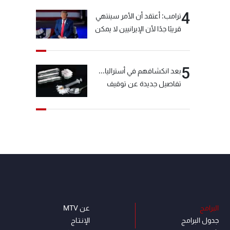
4
ترامب: أعتقد أن الأمر سينتهي
قريبًا جدًا لأن الإيرانيين لا يمكن
أن يستمروا على هذا الحال
5
بعد انكشافهم في أستراليا...
تفاصيل جديدة عن توقيف
"شبكة الكوكايين"
البرامج
عن MTV
جدول البرامج
الإنـتـاج