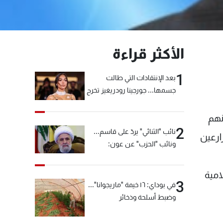
الأكثر قراءة
1
بعد الإنتقادات التي طالت
جسمها... جورجينا رودريغيز تخرج
عن صمتها
نهم
2
نائب "الثنائي" يردّ على قاسم...
ارعين
ونائب "الحزب" عن عون:
"انشالله خير"
امية
3
في بوداي: ١٦ خيمة "ماريجوانا"...
وضبط أسلحة وذخائر