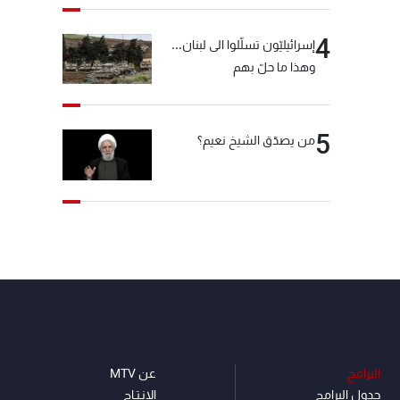
4
إسرائيليّون تسلّلوا الى لبنان...
وهذا ما حلّ بهم
5
من يصدّق الشيخ نعيم؟
البرامج
عن MTV
جدول البرامج
الإنـتـاج