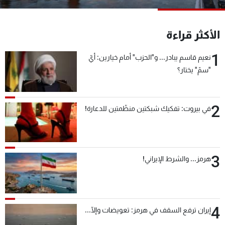
شاهد البرامج
الترددات
الأكثر قراءة
1
نعيم قاسم يبادر... و"الحزب" أمام خيارين: أيّ
عن MTV
وظائف
الإنـتـاج
تواصل معنا
"سمّ" يختار؟
لاعلاناتكم
شروط الإسـتخدام
سياسة الخصوصية
2
في بيروت: تفكيك شبكتين منظّمتين للدعارة!
3
هرمز... والشرط الإيراني!
4
إيران ترفع السقف في هرمز: تعويضات وإلّا...