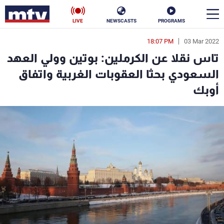
LIVE
NEWSCASTS
PROGRAMS
18:07 PM
03 Mar 2022
en
تاس نقلا عن الكرملين: بوتين وولي العهد
الأخبار
السعودي بحثا العقوبات الغربية واتفاق
أوبك
سياسة
ناس
إقتصاد
فن
منوعات
رياضة
كأس العالم
البرامج
جدول البرامج