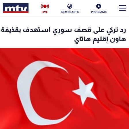
LIVE
NEWSCASTS
PROGRAMS
en
رد تركي على قصف سوري استهدف بقذيفة
الأخبار
هاون إقليم هاتاي
سياسة
ناس
إقتصاد
فن
منوعات
رياضة
كأس العالم
البرامج
جدول البرامج