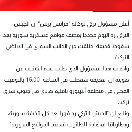
شاهد البرامج
الترددات
أعلن مسؤول تركي لوكالة "فرانس برس" ان الجيش
عن MTV
وظائف
التركي رد اليوم مجددا بقصف مواقع عسكرية سورية بعد
الإنـتـاج
تواصل معنا
سقوط قذيفة اطلقت من الجانب السوري في الاراضي
لاعلاناتكم
شروط الإسـتخدام
سياسة الخصوصية
التركية.
واضاف هذا المسؤول الذي طلب عدم الكشف عن
هويته ان القذيفة سقطت في الساعة 15،00 بالتوقيت
المحلي في منطقة ألتينوزو باقليم هاتاي في جنوب شرق
تركيا.
وتلبع ان "الجيش التركي رد فورا بعد كل قذيفة سورية،
وبطارياتنا المضادة للطائرات تقصف المواقع السورية".