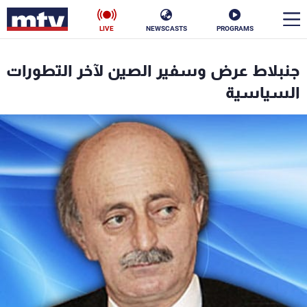
LIVE
NEWSCASTS
PROGRAMS
en
جنبلاط عرض وسفير الصين لآخر التطورات
الأخبار
السياسية
سياسة
ناس
إقتصاد
فن
منوعات
رياضة
كأس العالم
البرامج
جدول البرامج