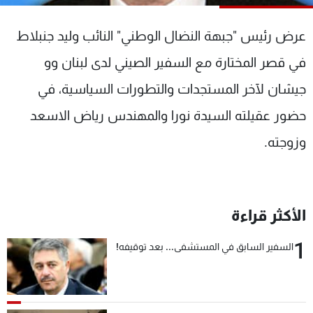
شاهد البرامج
الترددات
عرض رئيس "جبهة النضال الوطني" النائب وليد جنبلاط
في قصر المختارة مع السفير الصيني لدى لبنان وو
عن MTV
وظائف
جيشان لآخر المستجدات والتطورات السياسية، في
الإنـتـاج
تواصل معنا
لاعلاناتكم
شروط الإسـتخدام
حضور عقيلته السيدة نورا والمهندس رياض الاسعد
سياسة الخصوصية
وزوجته.
الأكثر قراءة
1
السفير السابق في المستشفى... بعد توقيفه!