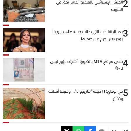
2
الجيش الإسرائيلي بالفيديو: تدمير نفق في
الجنوب
3
بعد الإنتقادات التي طالت جسمها... جورجينا
رودريغيز تخرج عن صمتها
4
خاص موقع MTV بالصّورة: أشرف دبّور ليس
لاجئاً!
5
في بوداي: ١٦ خيمة "ماريجوانا"... وضبط أسلحة
وذخائر
-
+