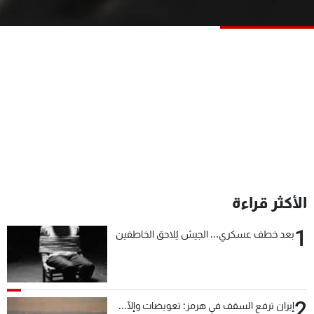
شاهد البرامج
الترددات
عن MTV
وظائف
الإنـتـاج
تواصل معنا
لاعلاناتكم
شروط الإسـتخدام
سياسة الخصوصية
الأكثر قراءة
1
بعد خطف عسكري... الجيش يُلاحق الخاطفين
2
إيران ترفع السقف في هرمز: تعويضات وإلّا...