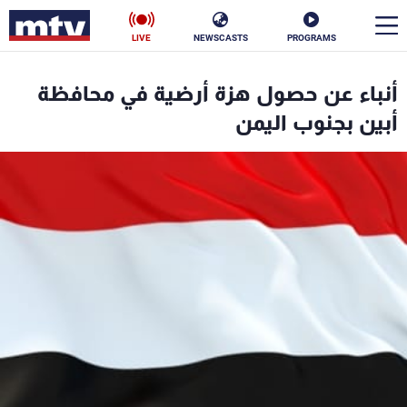
LIVE
NEWSCASTS
PROGRAMS
en
أنباء عن حصول هزة أرضية في محافظة
الأخبار
أبين بجنوب اليمن
سياسة
ناس
إقتصاد
فن
منوعات
رياضة
كأس العالم
البرامج
جدول البرامج