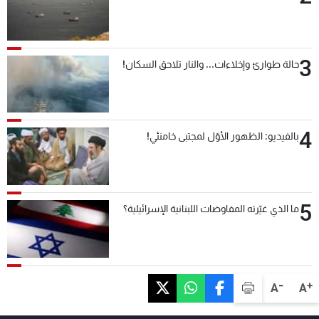
3
حالة طوارئ وإخلاءات... والنار تلاحق السكان!
4
بالفيديو: الظهور الأوّل لمجتبى خامنئي!
5
ما الذي غيّرته المفاوضات اللبنانية الإسرائيلية؟
-
+
A
A