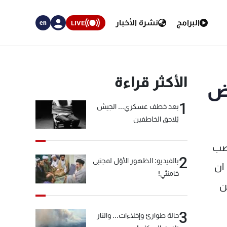
البرامج
نشرة الأخبار
LIVE
en
الأكثر قراءة
اض
1
بعد خطف عسكري... الجيش
يُلاحق الخاطفين
خصب
2
بالفيديو: الظهور الأوّل لمجتبى
ان
خامنئي!
ن
3
حالة طوارئ وإخلاءات... والنار