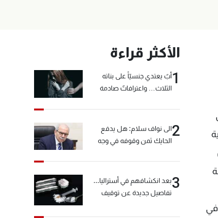
الأكثر قراءة
1
أبٌ يعتدي جنسيّاً على بناته
الثلاث… واعترافاتٌ صادمة
2
الى نواف سلام: هل يدفع
ة
الحايك ثمن وقوفه في وجه
خيّاط؟
ة
3
بعد انكشافهم في أستراليا...
تفاصيل جديدة عن توقيف
"شبكة الكوكايين"
في