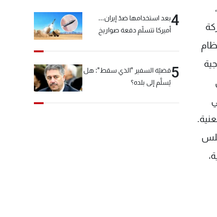
4
بعد استخدامها ضدّ إيران...
كة
أميركا تتسلّم دفعة صواريخ
كبيرة!
ظام
جية
5
قضيّة السفير "الذي سقط": هل
يُسلَّم إلى بلده؟
ي
عنية.
جلس
ة،