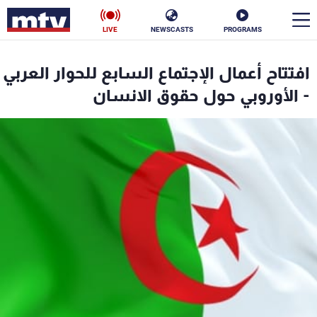
LIVE
NEWSCASTS
PROGRAMS
en
افتتاح أعمال الإجتماع السابع للحوار العربي
الأخبار
- الأوروبي حول حقوق الانسان
سياسة
ناس
إقتصاد
فن
منوعات
رياضة
كأس العالم
البرامج
جدول البرامج