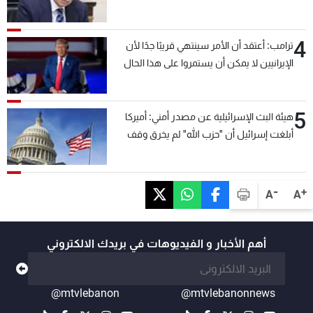
4
ترامب: أعتقد أن الأمر سينتهي قريبًا جدًا لأن
الإيرانيين لا يمكن أن يستمروا على هذا الحال
5
هيئة البث الإسرائيلية عن مصدر أمني: أميركا
أبلغت إسرائيل أن "حزب الله" لم يخرق وقف
إطلاق النار أمس في مجدل زون وطلبت منها
عدم التصعيد خشية أن يؤثر ذلك على مفاوضات
روما
-
+
A
A
أهم الأخبار و الفيديوهات في بريدك الالكتروني
@mtvlebanon
@mtvlebanonnews