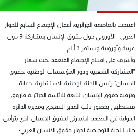
شاهد البرامج
الترددات
افتتحت بالعاصمة الجزائرية، أعمال الإجتماع السابع للحوار
عن MTV
وظائف
العربي - الأوروبي حول حقوق الإنسان بمشاركة 9 دول
الإنـتـاج
تواصل معنا
عربية وأوروبية ويستمر 3 أيام.
لاعلاناتكم
شروط الإسـتخدام
سياسة الخصوصية
وأشرف على افتتاح الإجتماع المنعقد تحت شعار
"المشاركة الشعبية ودور المؤسسات الوطنية لحقوق
الانسان" رئيس اللجنة الوطنية الاستشارية لحماية
وترقية حقوق الإنسان التابعة للرئاسة الجزائرية فاروق
قسنطيني بحضور نائب المدير التنفيذي ومديرة الدائرة
الدولية في المعهد الدنماركي لحقوق الانسان الذي يترأس
حاليا اللجنة التوجيهية لحوار حقوق الانسان العربي-