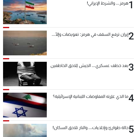
1
هرمز... والشرط الإيراني!
2
إيران ترفع السقف في هرمز: تعويضات وإلّا...
3
بعد خطف عسكري... الجيش يُلاحق الخاطفين
4
ما الذي غيّرته المفاوضات اللبنانية الإسرائيلية؟
5
حالة طوارئ وإخلاءات... والنار تلاحق السكان!