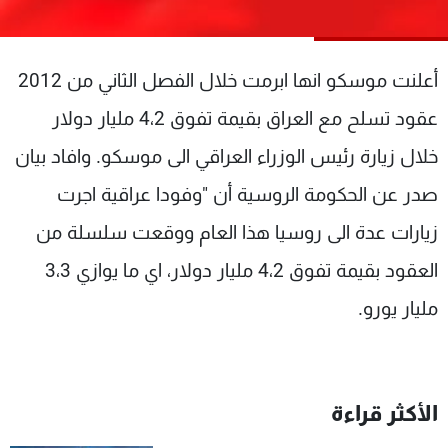
شاهد البرامج
الترددات
أعلنت موسكو انها ابرمت خلال الفصل الثاني من 2012
عن MTV
وظائف
عقود تسلح مع العراق بقيمة تفوق 4،2 مليار دولار
الإنـتـاج
تواصل معنا
خلال زيارة رئيس الوزراء العراقي الى موسكو. وافاد بيان
لاعلاناتكم
شروط الإسـتخدام
سياسة الخصوصية
صدر عن الحكومة الروسية أن "وفودا عراقية اجرت
زيارات عدة الى روسيا هذا العام ووقعت سلسلة من
العقود بقيمة تفوق 4،2 مليار دولار، اي ما يوازي 3،3
مليار يورو.
الأكثر قراءة