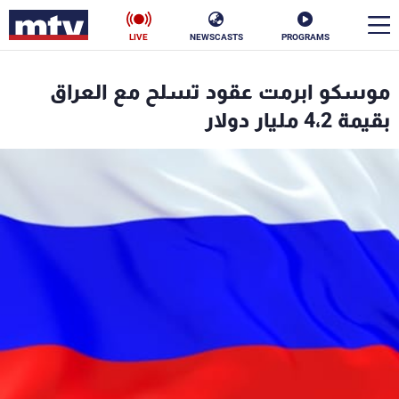
LIVE
NEWSCASTS
PROGRAMS
en
موسكو ابرمت عقود تسلح مع العراق
الأخبار
بقيمة 4،2 مليار دولار
سياسة
ناس
إقتصاد
فن
منوعات
رياضة
كأس العالم
البرامج
جدول البرامج