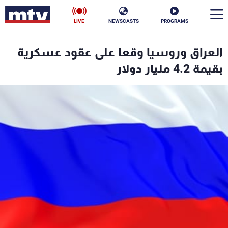
LIVE
NEWSCASTS
PROGRAMS
en
العراق وروسيا وقعا على عقود عسكرية
الأخبار
بقيمة 4.2 مليار دولار
سياسة
ناس
إقتصاد
فن
منوعات
رياضة
كأس العالم
البرامج
جدول البرامج