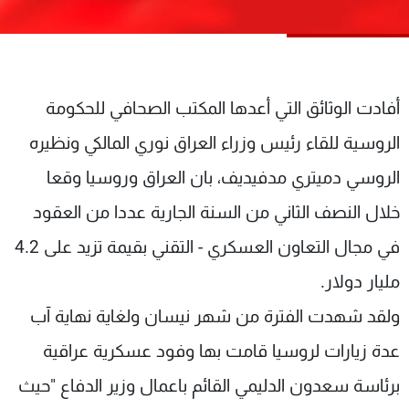
شاهد البرامج
الترددات
عن MTV
وظائف
أفادت الوثائق التي أعدها المكتب الصحافي للحكومة
الإنـتـاج
تواصل معنا
الروسية للقاء رئيس وزراء العراق نوري المالكي ونظيره
لاعلاناتكم
شروط الإسـتخدام
سياسة الخصوصية
الروسي دميتري مدفيديف، بان العراق وروسيا وقعا
خلال النصف الثاني من السنة الجارية عددا من العقود
في مجال التعاون العسكري - التقني بقيمة تزيد على 4.2
مليار دولار.
ولقد شهدت الفترة من شهر نيسان ولغاية نهاية آب
عدة زيارات لروسيا قامت بها وفود عسكرية عراقية
برئاسة سعدون الدليمي القائم باعمال وزير الدفاع "حيث