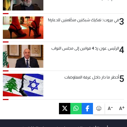
3
في بيروت: تفكيك شبكتين منظّمتين للدعارة!
4
الرئيس عون ردّ 4 قوانين إلى مجلس النواب
5
أخطر ما دار داخل غرفة المفاوضات
-
+
A
A