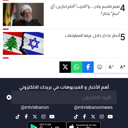
4
نعيم قاسم يبادر... و"الحزب" أمام خيارين: أيّ
"سمّ" يختار؟
5
أخطر ما دار داخل غرفة المفاوضات
-
+
A
A
أهم الأخبار و الفيديوهات في بريدك الالكتروني
@mtvlebanon
@mtvlebanonnews