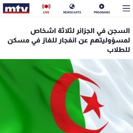
LIVE
NEWSCASTS
PROGRAMS
en
السجن في الجزائر لثلاثة اشخاص
الأخبار
لمسؤوليتهم عن انفجار للغاز في مسكن
للطلاب
سياسة
ناس
إقتصاد
فن
منوعات
رياضة
كأس العالم
البرامج
جدول البرامج