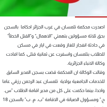
شاهد البرامج
الترددات
اصدرت محكمة تلمسان في غرب الجزائر احكاما بالسجن
عن MTV
وظائف
الإنـتـاج
تواصل معنا
بحق ثلاثة مسؤولين بتهمتي "الاهمال" و"القتل الخطأ"
لاعلاناتكم
شروط الإسـتخدام
سياسة الخصوصية
في حادثة انفجار للغاز وقعت في ايار في مسكن
للطلاب بتلمسان واسفرت عن ثمانية قتلى، كما افادت
وكالة الانباء الجزائرية.
وقالت الوكالة ان المحكمة قضت بسجن المدير السابق
للخدمات الجامعية بولاية تلمسان عبد الرحمن رزقي عاما
واحدا، بينما حكمت على كل من مدير اقامة الطلاب "س.
ح." ومسؤول الصيانة في الاقامة "ب. م. ب" بالسجن 18