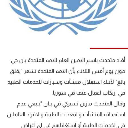
شاهد البرامج
الترددات
عن MTV
وظائف
الإنـتـاج
تواصل معنا
لاعلاناتكم
شروط الإسـتخدام
سياسة الخصوصية
أفاد متحدث باسم الامين العام للامم المتحدة بان جي
مون يوم أمس الثلاثاء بأن الامم المتحدة تشعر "بقلق
بالغ" لأنباء استغلال منشآت وسيارات للخدمات الطبية
في ارتكاب اعمال عنف في سوريا.
وقال المتحدث مارتن نسيركي في بيان "ينبغي عدم
استهداف المنشآت والمعدات الطبية والافراد العاملين
في الخدمات الطبية أو استغلالهم في اي اغراض