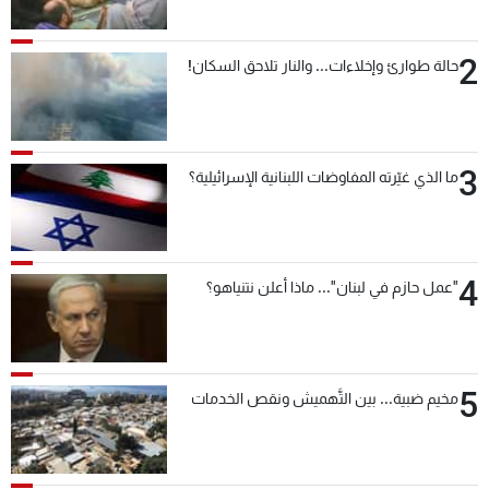
2
حالة طوارئ وإخلاءات... والنار تلاحق السكان!
3
ما الذي غيّرته المفاوضات اللبنانية الإسرائيلية؟
4
"عمل حازم في لبنان"... ماذا أعلن نتنياهو؟
5
مخيم ضبية... بين التَّهميش ونقص الخدمات