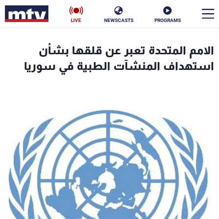
LIVE
NEWSCASTS
PROGRAMS
en
الامم المتحدة تعبر عن قلقها بشأن
الأخبار
استهداف المنشآت الطبية في سوريا
سياسة
ناس
إقتصاد
فن
منوعات
رياضة
كأس العالم
البرامج
جدول البرامج