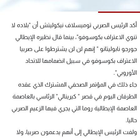
شاهد البرامج
الترددات
أكد الرئيس الصربي توميسلاف نيكوليتش أن "بلاده لا
عن MTV
وظائف
تنوي الاعتراف بكوسوفو"، بينما قال نظيره الإيطالي
الإنـتـاج
تواصل معنا
جورجو نابوليتانو " إنهم لن لن يشترطوا على صربيا
لاعلاناتكم
شروط الإسـتخدام
سياسة الخصوصية
الاعتراف بكوسوفو في سبيل انضمامها للاتحاد
الأوروبي".
جاء ذلك في المؤتمر الصحفي المشترك الذي عقده
الطرفان اليوم في قصر " كيرينالي" الرئاسي بالعاصمة
العاصمة الإيطالية روما التي يجري فيها الزعيم الصربي
حاليا.
ولفت الرئيس الإيطالي إلى أنهم يدعمون صربيا، ولا