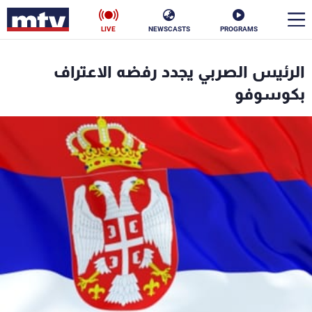
LIVE
NEWSCASTS
PROGRAMS
en
الرئيس الصربي يجدد رفضه الاعتراف
الأخبار
بكوسوفو
سياسة
ناس
إقتصاد
فن
منوعات
رياضة
كأس العالم
البرامج
جدول البرامج