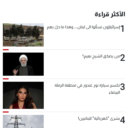
الأكثر قراءة
1
إسرائيليّون تسلّلوا الى لبنان... وهذا ما حلّ بهم
2
من يصدّق الشيخ نعيم؟
3
تكسير سيارة نور غندور في منطقة الرملة
البيضاء
4
بشرى "كهربائية" للبنانيين!