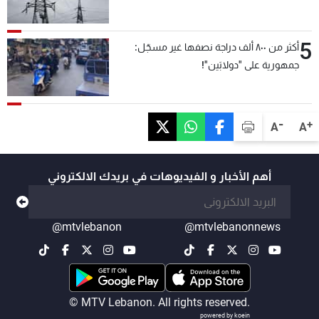
5
أكثر من ٨٠٠ ألف دراجة نصفها غير مسجّل:
جمهورية على "دولابَين"!
-
+
A
A
أهم الأخبار و الفيديوهات في بريدك الالكتروني
@mtvlebanon
@mtvlebanonnews
© MTV Lebanon. All rights reserved.
powered by koein