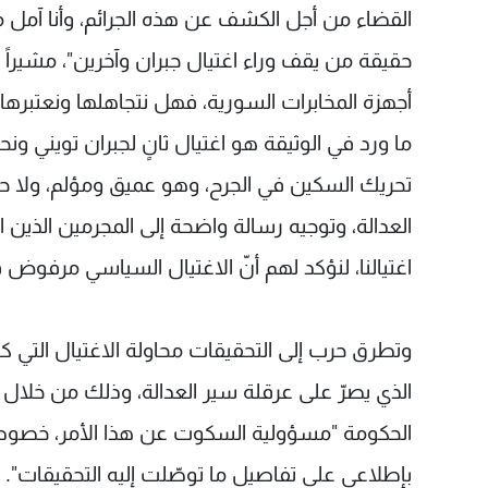
القضاء من أجل الكشف عن هذه الجرائم، وأنا آمل م
حقيقة من يقف وراء اغتيال جبران وآخرين"، مشيراً
أجهزة المخابرات السورية، فهل نتجاهلها ونعتبرها م
ما ورد في الوثيقة هو اغتيال ثانٍ لجبران تويني ونحن
تحريك السكين في الجرح، وهو عميق ومؤلم، ولا حتى 
العدالة، وتوجيه رسالة واضحة إلى المجرمين الذين اغت
اغتيالنا، لنؤكد لهم أنّ الاغتيال السياسي مرفوض 
وتطرق حرب إلى التحقيقات محاولة الاغتيال التي كان
الذي يصرّ على عرقلة سير العدالة، وذلك من خلال 
الحكومة "مسؤولية السكوت عن هذا الأمر، خصوصاً 
بإطلاعي على تفاصيل ما توصّلت إليه التحقيقات".