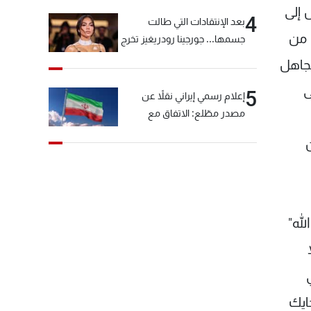
 إلى
4
بعد الإنتقادات التي طالت
 من
جسمها... جورجينا رودريغيز تخرج
عن صمتها
تجاهل
ى
5
إعلام رسمي إيراني نقلاً عن
مصدر مطّلع: الاتفاق مع
سلطنة عمان بشأن مضيق
ن
هرمز سيتأجل ما دامت أميركا
تهدد إيران
لله"
ايك