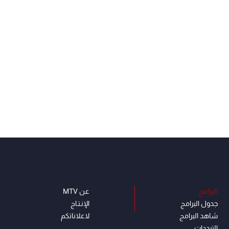
البرامج
عن MTV
جدول البرامج
الإنـتـاج
شاهد البرامج
لاعلاناتكم
الترددات