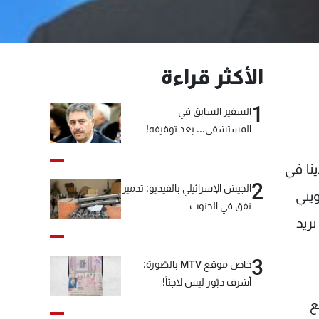
الأكثر قراءة
1
السفير السابق في
المستشفى... بعد توقيفه!
ينا في
2
الجيش الإسرائيلي بالفيديو: تدمير
ويني
نفق في الجنوب
ريد
3
خاص موقع MTV بالصّورة:
أشرف دبّور ليس لاجئاً!
ع