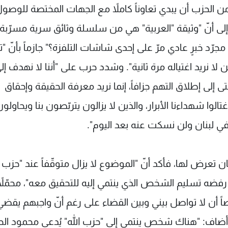
ن الحزب أن يبدي تعاوناً كاملاً مع الجهات المختصة للوصول
 إلى أنّ "وثيقة "العربية" هي من سلسلة وثائق سرية مسرّبة
جرّد خبرٍ عادي مرّ على إحدى شاشات التلفزة؟" جازماً بأنّ "
 لا نريد اغتياله مرة ثانية". وشدد حرب على "أننا لا نهدف إل
إلى إطلاق التهم جزافاً، إنما نريد معرفة الحقيقة وإحقاق
الوا شهداءنا الأبرار، والذين لا يزالون يتربّصون بنا ويحاولو
في لبنان ولن نسكت عنه بعد اليوم".
 تعرض لها، فأكد أنّ "الموضوع لا يزال متوقّفاً عند "حزب ا
رفضه تسليم الشخص الذي ينتمي إليه للتحقيق معه"، محمّلاً
أن لا تواصل بيني وبين القضاء على رغم أنّ واجبهم يقضي
 أضاف: "هناك شخص ينتمي إلى "حزب الله" يُدعى محمود الح