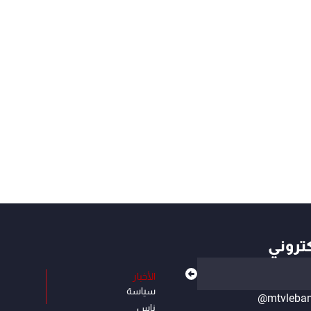
كتروني
الأخبار
سياسة
@mtvleba
ناس