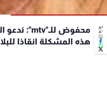
+
محفوض للـ"v
A
-
A
هذه المشكلة انقاذا للبلا