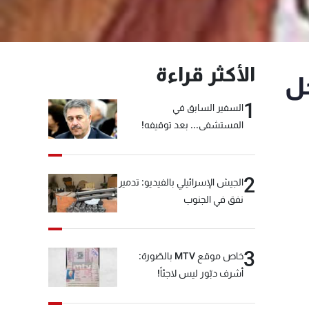
الأكثر قراءة
حل
1
السفير السابق في
المستشفى... بعد توقيفه!
2
الجيش الإسرائيلي بالفيديو: تدمير
نفق في الجنوب
3
خاص موقع MTV بالصّورة:
أشرف دبّور ليس لاجئاً!