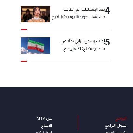
4
بعد الإنتقادات التي طالت
جسمها... جورجينا رودريغيز تخرج
عن صمتها
5
إعلام رسمي إيراني نقلاً عن
مصدر مطّلع: الاتفاق مع
سلطنة عمان بشأن مضيق
هرمز سيتأجل ما دامت أميركا
تهدد إيران
البرامج
عن MTV
جدول البرامج
الإنـتـاج
شاهد البرامج
لاعلاناتكم