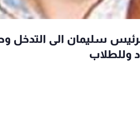
mt": ندعو الرئيس سليمان الى التدخل و
د وللطلاب