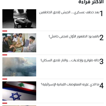
الأكثر قراءة
1
بعد خطف عسكري... الجيش يُلاحق الخاطفين
2
بالفيديو: الظهور الأوّل لمجتبى خامنئي!
3
حالة طوارئ وإخلاءات... والنار تلاحق السكان!
4
ما الذي غيّرته المفاوضات اللبنانية الإسرائيلية؟