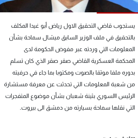
شاهد البرامج
الترددات
يستجوب قاضي التحقيق الاول رياض أبو غيدا المكلف
عن MTV
وظائف
بالتحقيق في ملف الوزير السابق ميشال سماحة بشأن
الإنـتـاج
تواصل معنا
المعلومات التي وردته عبر مفوض الحكومة لدى
لاعلاناتكم
شروط الإسـتخدام
سياسة الخصوصية
المحكمة العسكرية القاضي صقر صقر الذي كان تسلم
بدوره ملفا موثقا بالصوت ومكتوبا بما جاء في حرفيته
من شعبة المعلومات التي تحدثت عن معرفة مستشارة
الرئيس االسوري بثينة شعبان بشأن موضوع المتفجرات
التي نقلها سماحة بسيارته من دمشق الى بيروت.