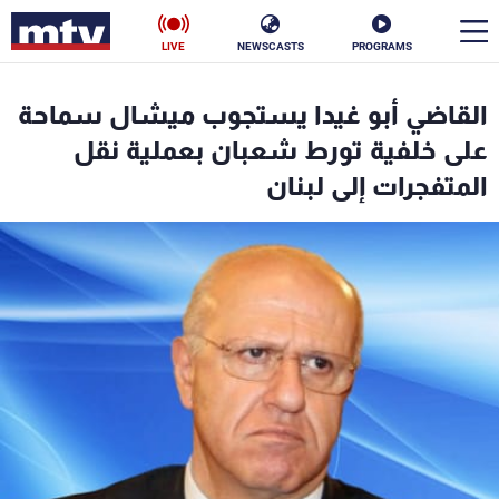
LIVE
NEWSCASTS
PROGRAMS
en
القاضي أبو غيدا يستجوب ميشال سماحة
الأخبار
على خلفية تورط شعبان بعملية نقل
المتفجرات إلى لبنان
سياسة
ناس
إقتصاد
فن
منوعات
رياضة
كأس العالم
البرامج
جدول البرامج