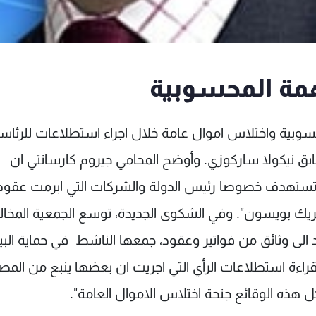
ة المحسوبية
بية واختلاس اموال عامة خلال اجراء استطلاعات للرئاس
ق نيكولا ساركوزي. وأوضح المحامي جيروم كارسانتي ان
 تستهدف خصوصا رئيس الدولة والشركات التي ابرمت عقود
يك بويسون". وفي الشكوى الجديدة، توسع الجمعية المخال
لى وثائق من فواتير وعقود، جمعها الناشط في حماية البي
قراءة استطلاعات الرأي التي اجريت ان بعضها ينبع من المص
ل هذه الوقائع جنحة اختلاس الاموال العامة".