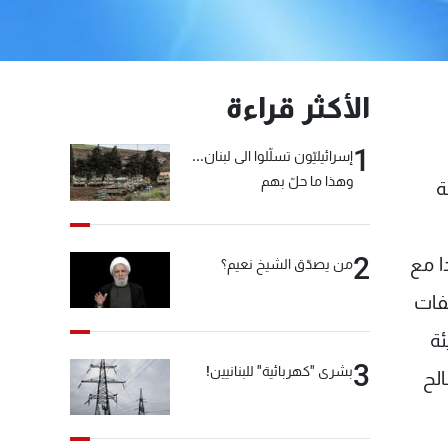
الأكثر قراءة
1
إسرائيليّون تسلّلوا الى لبنان...
وهذا ما حلّ بهم
ة
2
ا مع
من يصدّق الشيخ نعيم؟
فات
ئة
3
بشرى "كهربائية" للبنانيين!
الح