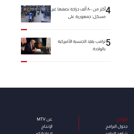
4
أكثر من ٨٠٠ ألف دراجة نصفها غير
مسجّل: جمهورية على
"دولابَين"!
5
ترامب يقيّد الجنسية الأميركية
بالولادة
البرامج
عن MTV
جدول البرامج
الإنـتـاج
شاهد البرامج
لاعلاناتكم