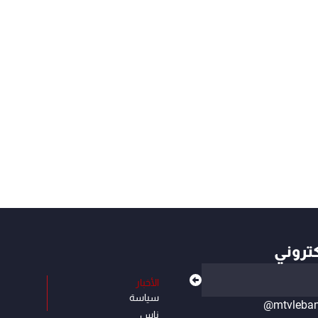
كتروني
الأخبار
سياسة
@mtvleba
ناس