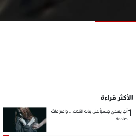
شاهد البرامج
الترددات
عن MTV
وظائف
الإنـتـاج
تواصل معنا
لاعلاناتكم
شروط الإسـتخدام
سياسة الخصوصية
الأكثر قراءة
1
أبٌ يعتدي جنسيّاً على بناته الثلاث… واعترافاتٌ
صادمة