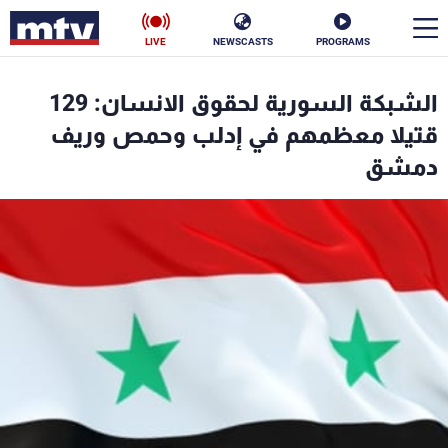
LIVE
NEWSCASTS
PROGRAMS
en
الشبكة السورية لحقوق الانسان: 129
الأخبار
قتيلا معظمهم في إدلب وحمص وريف
دمشق
سياسة
ناس
إقتصاد
فن
منوعات
رياضة
كأس العالم
البرامج
جدول البرامج