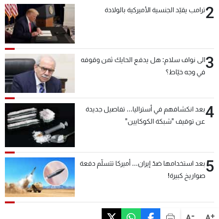
2
ترامب يقيّد الجنسية الأميركية بالولادة
3
الى نواف سلام: هل يدفع الحايك ثمن وقوفه
في وجه خيّاط؟
4
بعد انكشافهم في أستراليا... تفاصيل جديدة
عن توقيف "شبكة الكوكايين"
5
بعد استخدامها ضدّ إيران... أميركا تتسلّم دفعة
صواريخ كبيرة!
-
+
A
A