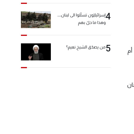
4
إسرائيليّون تسلّلوا الى لبنان...
وهذا ما حلّ بهم
5
من يصدّق الشيخ نعيم؟
أم
ان