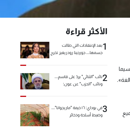
الأكثر قراءة
1
بعد الإنتقادات التي طالت
جسمها... جورجينا رودريغيز تخرج
عن صمتها
سيما
2
نائب "الثنائي" يردّ على قاسم...
لغة».
ونائب "الحزب" عن عون:
"انشالله خير"
3
في بوداي: ١٦ خيمة "ماريجوانا"...
ميع
وضبط أسلحة وذخائر