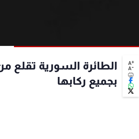
+
الطائرة السورية تقلع من
A
-
A
بجميع ركابها