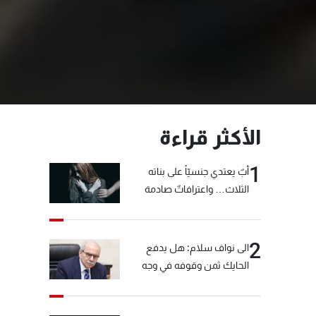
الأكثر قراءة
1
أبٌ يعتدي جنسيّاً على بناته
الثلاث… واعترافاتٌ صادمة
2
الى نواف سلام: هل يدفع
الحايك ثمن وقوفه في وجه
خيّاط؟