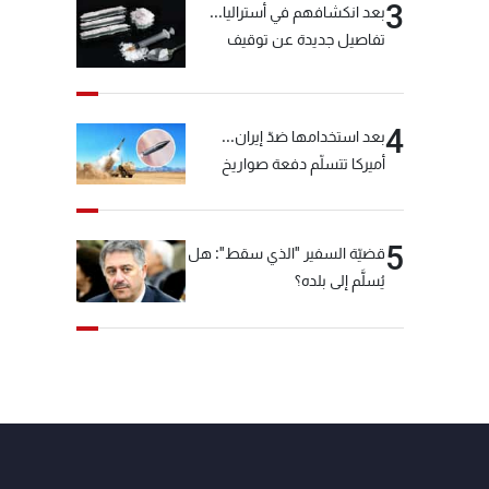
3
بعد انكشافهم في أستراليا...
تفاصيل جديدة عن توقيف
"شبكة الكوكايين"
4
بعد استخدامها ضدّ إيران...
أميركا تتسلّم دفعة صواريخ
كبيرة!
5
قضيّة السفير "الذي سقط": هل
يُسلَّم إلى بلده؟