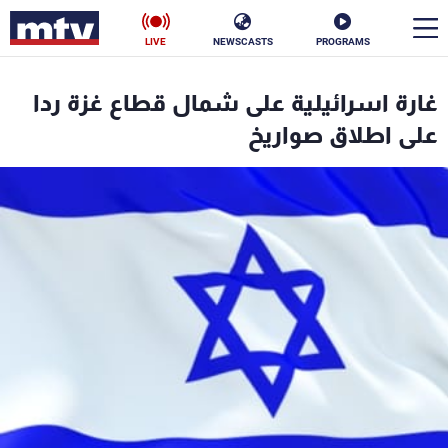
LIVE
NEWSCASTS
PROGRAMS
en
غارة اسرائيلية على شمال قطاع غزة ردا
الأخبار
على اطلاق صواريخ
سياسة
ناس
إقتصاد
فن
منوعات
رياضة
كأس العالم
البرامج
جدول البرامج