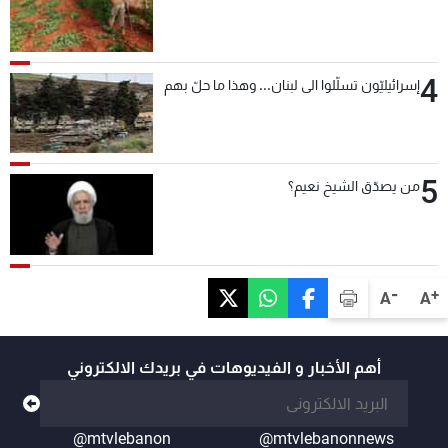
4
إسرائيليّون تسلّلوا الى لبنان... وهذا ما حلّ بهم
5
من يصدّق الشيخ نعيم؟
-
+
A
A
أهم الأخبار و الفيديوهات في بريدك الالكتروني
@mtvlebanon
@mtvlebanonnews