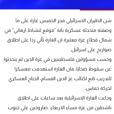
شاهد البرامج
الترددات
شن الطيران الاسرائيلي فجر الخميس غارة على ما
عن MTV
وظائف
وصفته متحدثة عسكرية بانه "موقع لنشاط ارهابي" في
الإنـتـاج
تواصل معنا
شمال قطاع غزة معتبرة ان الغارة تأتي ردا على اطلاق
لاعلاناتكم
شروط الإسـتخدام
سياسة الخصوصية
صواريخ على اسرائيل.
وحسب مسؤولين فلسطينيين في غزة الذين لم يتحدثوا
عن سقوط ضحايا، فان الغارة استهدفت معسكرا
للتدريب تابع لكتائب عز الدين القسام، الجناح العسكري
لحركة حماس.
وجاءت الغارة الاسرائيلية بعد ساعات على اطلاق
ناشطين من غزة مساء الاربعاء صاروخين على جنوب