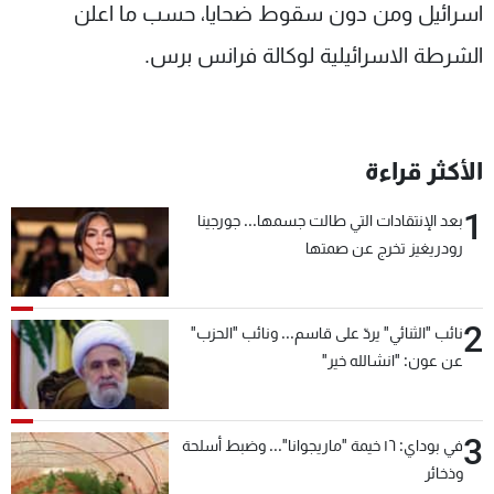
اسرائيل ومن دون سقوط ضحايا، حسب ما اعلن
الشرطة الاسرائيلية لوكالة فرانس برس.
الأكثر قراءة
1
بعد الإنتقادات التي طالت جسمها... جورجينا
رودريغيز تخرج عن صمتها
2
نائب "الثنائي" يردّ على قاسم... ونائب "الحزب"
عن عون: "انشالله خير"
3
في بوداي: ١٦ خيمة "ماريجوانا"... وضبط أسلحة
وذخائر