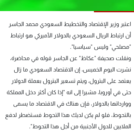
شاهد البرامج
الترددات
اعتبر وزير الإقتصاد والتخطيط السعودي محمد الجاسر
عن MTV
وظائف
أن ارتباط الريال السعودي بالدولار الأميركي هو ارتباط
الإنـتـاج
تواصل معنا
"مصلحي" وليس "سياسيا".
لاعلاناتكم
شروط الإسـتخدام
سياسة الخصوصية
ونقلت صحيفة "عكاظ" عن الجاسر قوله في محاضرة،
نشرت اليوم الخميس، إن الاقتصاد السعودي ما زال
يعتمد على البترول، ويتم تسعير البترول بعملة الدولار
حتى في أوروبا، مشيرا إلى انه "إذا كان أكثر دخل المملكة
ووارداتها بالدولار، فإن هناك في الاقتصاد ما يسمى
بالتحوط، فلو لم يكن لديك هذا التحوط فستضطر لدفع
الملايين للدول الأجنبية من أجل هذا التحوط".