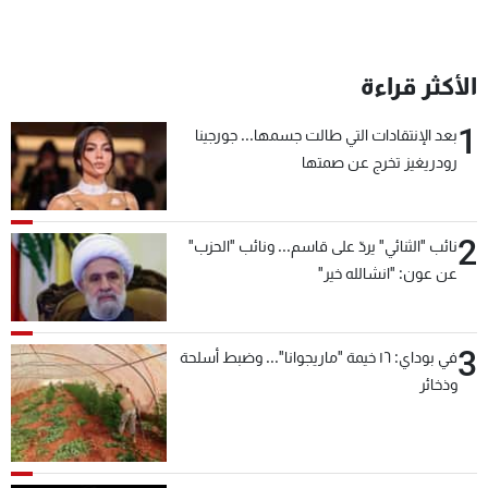
الأكثر قراءة
1
بعد الإنتقادات التي طالت جسمها... جورجينا
رودريغيز تخرج عن صمتها
2
نائب "الثنائي" يردّ على قاسم... ونائب "الحزب"
عن عون: "انشالله خير"
3
في بوداي: ١٦ خيمة "ماريجوانا"... وضبط أسلحة
وذخائر