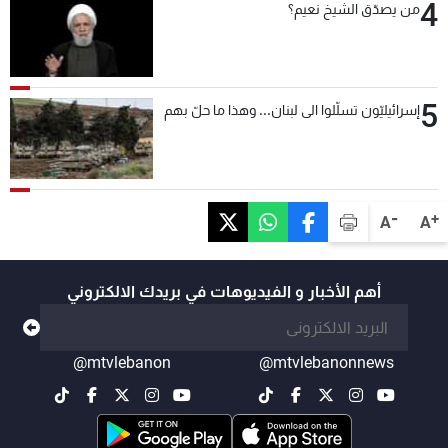
4
من يصدّق الشيخ نعيم؟
5
إسرائيليّون تسلّلوا الى لبنان... وهذا ما حلّ بهم
-
+
A
A
أهم الأخبار و الفيديوهات في بريدك الالكتروني
@mtvlebanon
@mtvlebanonnews