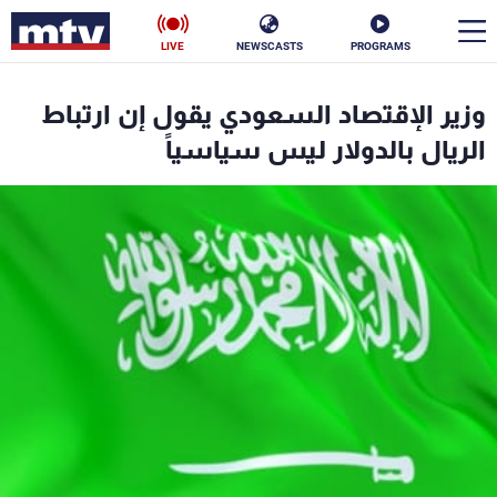
LIVE
NEWSCASTS
PROGRAMS
en
وزير الإقتصاد السعودي يقول إن ارتباط
الأخبار
الريال بالدولار ليس سياسياً
سياسة
ناس
إقتصاد
فن
منوعات
رياضة
كأس العالم
البرامج
جدول البرامج